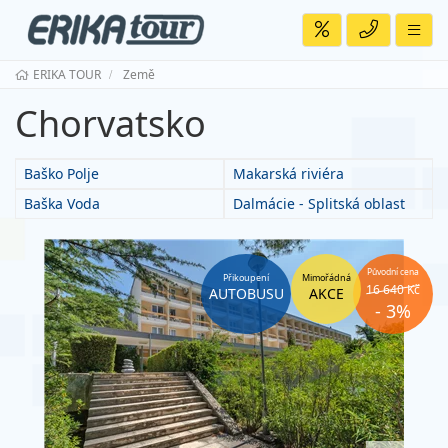
ERIKA TOUR
Země
Chorvatsko
Baško Polje
Makarská riviéra
Baška Voda
Dalmácie - Splitská oblast
Původní cena
Přikoupení
Mimořádná
16 640 Kč
AUTOBUSU
AKCE
- 3%