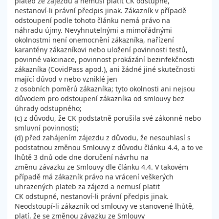
plateb ze zájezdu a nemusí platit CK odstupné,
nestanoví-li právní předpis jinak. Zákazník v případě
odstoupení podle tohoto článku nemá právo na
náhradu újmy. Nevyhnutelnými a mimořádnými
okolnostmi není onemocnění zákazníka, nařízení
karantény zákazníkovi nebo uložení povinnosti testů,
povinné vakcinace, povinnost prokázání bezinfekčnosti
zákazníka (CovidPass apod.), ani žádné jiné skutečnosti
mající důvod v nebo vzniklé jen
z osobních poměrů zákazníka; tyto okolnosti ani nejsou
důvodem pro odstoupení zákazníka od smlouvy bez
úhrady odstupného;
(c) z důvodu, že CK podstatně porušila své zákonné nebo
smluvní povinnosti;
(d) před zahájením zájezdu z důvodu, že nesouhlasí s
podstatnou změnou Smlouvy z důvodu článku 4.4, a to ve
lhůtě 3 dnů ode dne doručení návrhu na
změnu závazku ze Smlouvy dle článku 4.4. V takovém
případě má zákazník právo na vrácení veškerých
uhrazených plateb za zájezd a nemusí platit
CK odstupné, nestanoví-li právní předpis jinak.
Neodstoupí-li zákazník od smlouvy ve stanovené lhůtě,
platí, že se změnou závazku ze Smlouvy