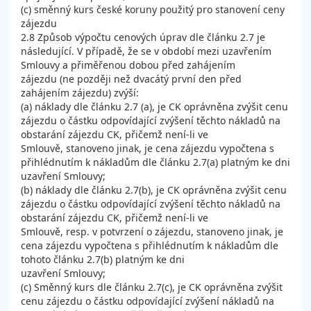
(c) směnný kurs české koruny použitý pro stanovení ceny
zájezdu
2.8 Způsob výpočtu cenových úprav dle článku 2.7 je
následující. V případě, že se v období mezi uzavřením
Smlouvy a přiměřenou dobou před zahájením
zájezdu (ne později než dvacátý první den před
zahájením zájezdu) zvýší:
(a) náklady dle článku 2.7 (a), je CK oprávněna zvýšit cenu
zájezdu o částku odpovídající zvýšení těchto nákladů na
obstarání zájezdu CK, přičemž není-li ve
Smlouvě, stanoveno jinak, je cena zájezdu vypočtena s
přihlédnutím k nákladům dle článku 2.7(a) platným ke dni
uzavření Smlouvy;
(b) náklady dle článku 2.7(b), je CK oprávněna zvýšit cenu
zájezdu o částku odpovídající zvýšení těchto nákladů na
obstarání zájezdu CK, přičemž není-li ve
Smlouvě, resp. v potvrzení o zájezdu, stanoveno jinak, je
cena zájezdu vypočtena s přihlédnutím k nákladům dle
tohoto článku 2.7(b) platným ke dni
uzavření Smlouvy;
(c) Směnný kurs dle článku 2.7(c), je CK oprávněna zvýšit
cenu zájezdu o částku odpovídající zvýšení nákladů na