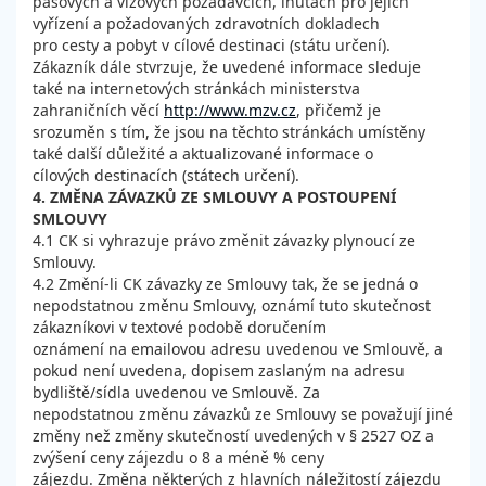
pasových a vízových požadavcích, lhůtách pro jejich
vyřízení a požadovaných zdravotních dokladech
pro cesty a pobyt v cílové destinaci (státu určení).
Zákazník dále stvrzuje, že uvedené informace sleduje
také na internetových stránkách ministerstva
zahraničních věcí
http://www.mzv.cz
, přičemž je
srozuměn s tím, že jsou na těchto stránkách umístěny
také další důležité a aktualizované informace o
cílových destinacích (státech určení).
4. ZMĚNA ZÁVAZKŮ ZE SMLOUVY A POSTOUPENÍ
SMLOUVY
4.1 CK si vyhrazuje právo změnit závazky plynoucí ze
Smlouvy.
4.2 Změní-li CK závazky ze Smlouvy tak, že se jedná o
nepodstatnou změnu Smlouvy, oznámí tuto skutečnost
zákazníkovi v textové podobě doručením
oznámení na emailovou adresu uvedenou ve Smlouvě, a
pokud není uvedena, dopisem zaslaným na adresu
bydliště/sídla uvedenou ve Smlouvě. Za
nepodstatnou změnu závazků ze Smlouvy se považují jiné
změny než změny skutečností uvedených v § 2527 OZ a
zvýšení ceny zájezdu o 8 a méně % ceny
zájezdu. Změna některých z hlavních náležitostí zájezdu