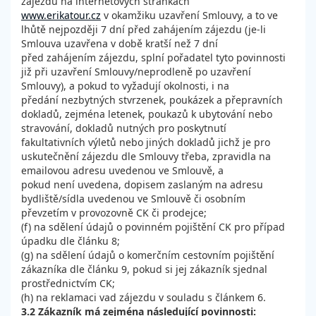
zájezdu na internetových stránkách
www.erikatour.cz
v okamžiku uzavření Smlouvy, a to ve
lhůtě nejpozději 7 dní před zahájením zájezdu (je-li
Smlouva uzavřena v době kratší než 7 dní
před zahájením zájezdu, splní pořadatel tyto povinnosti
již při uzavření Smlouvy/neprodleně po uzavření
Smlouvy), a pokud to vyžadují okolnosti, i na
předání nezbytných stvrzenek, poukázek a přepravních
dokladů, zejména letenek, poukazů k ubytování nebo
stravování, dokladů nutných pro poskytnutí
fakultativních výletů nebo jiných dokladů jichž je pro
uskutečnění zájezdu dle Smlouvy třeba, zpravidla na
emailovou adresu uvedenou ve Smlouvě, a
pokud není uvedena, dopisem zaslaným na adresu
bydliště/sídla uvedenou ve Smlouvě či osobním
převzetím v provozovně CK či prodejce;
(f) na sdělení údajů o povinném pojištění CK pro případ
úpadku dle článku 8;
(g) na sdělení údajů o komerčním cestovním pojištění
zákazníka dle článku 9, pokud si jej zákazník sjednal
prostřednictvím CK;
(h) na reklamaci vad zájezdu v souladu s článkem 6.
3.2 Zákazník má zejména následující povinnosti: