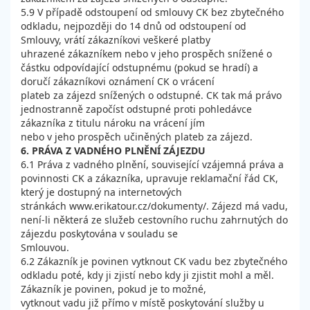
5.9 V případě odstoupení od smlouvy CK bez zbytečného
odkladu, nejpozději do 14 dnů od odstoupení od
Smlouvy, vrátí zákazníkovi veškeré platby
uhrazené zákazníkem nebo v jeho prospěch snížené o
částku odpovídající odstupnému (pokud se hradí) a
doručí zákazníkovi oznámení CK o vrácení
plateb za zájezd snížených o odstupné. CK tak má právo
jednostranně započíst odstupné proti pohledávce
zákazníka z titulu nároku na vrácení jím
nebo v jeho prospěch učiněných plateb za zájezd.
6. PRÁVA Z VADNÉHO PLNĚNÍ ZÁJEZDU
6.1 Práva z vadného plnění, související vzájemná práva a
povinnosti CK a zákazníka, upravuje reklamační řád CK,
který je dostupný na internetových
stránkách www.erikatour.cz/dokumenty/. Zájezd má vadu,
není-li některá ze služeb cestovního ruchu zahrnutých do
zájezdu poskytována v souladu se
Smlouvou.
6.2 Zákazník je povinen vytknout CK vadu bez zbytečného
odkladu poté, kdy ji zjistí nebo kdy ji zjistit mohl a měl.
Zákazník je povinen, pokud je to možné,
vytknout vadu již přímo v místě poskytování služby u