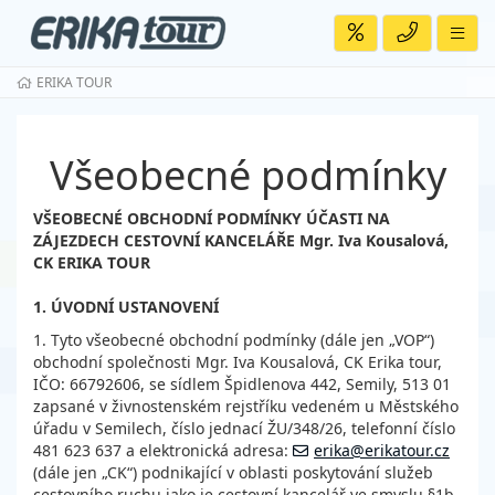
ERIKA TOUR
Všeobecné podmínky
VŠEOBECNÉ OBCHODNÍ PODMÍNKY ÚČASTI NA
ZÁJEZDECH CESTOVNÍ KANCELÁŘE Mgr. Iva Kousalová,
CK ERIKA TOUR
1. ÚVODNÍ USTANOVENÍ
1. Tyto všeobecné obchodní podmínky (dále jen „VOP“)
obchodní společnosti Mgr. Iva Kousalová, CK Erika tour,
IČO: 66792606, se sídlem Špidlenova 442, Semily, 513 01
zapsané v živnostenském rejstříku vedeném u Městského
úřadu v Semilech, číslo jednací ŽU/348/26, telefonní číslo
481 623 637 a elektronická adresa:
erika@erikatour.cz
(dále jen „CK“) podnikající v oblasti poskytování služeb
cestovního ruchu jako je cestovní kancelář ve smyslu §1b