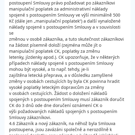
postoupení Smlouvy právo požadovat po zákazníkovi
manipulační poplatek za administrativní náklady
spojené s postoupením Smlouvy ve výší minimálně 500
Kč (dále jen „manipulační poplatek“) a další vynaložené
náklady spojené s postoupením Smlouvy a v souvislosti
se
změnou v osobě zákazníka, a tuto skutečnost zákazníkovi
na žádost písemně doloží (zejména může jít o
manipulační poplatek CK, poplatky za změnu
letenky, jízdenky apod.). CK upozorňuje, že v některých
případech náklady spojené s postoupením Smlouvy
mohou být vysoké, a to např. tehdy, je-li
zajištěna letecká přeprava, a v důsledku zamyšlené
změny v osobách cestujících by byla CK povinna hradit
vysoké poplatky leteckým dopravcům za změny
v osobách cestujících. Žádost o doložení nákladů
spojených s postoupením Smlouvy musí zákazník doručit
CK do 3 dnů ode dne doručení oznámení CK o
výši požadovaných nákladů spojených s postoupením
Smlouvy zákazníkovi.
4.6 Zákazník a nový zákazník, na něhož byla Smlouva
postoupena, jsou zavázáni společně a nerozdílně k