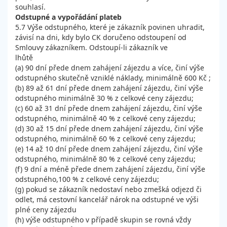
souhlasí.
Odstupné a vypořádání plateb
5.7 Výše odstupného, které je zákazník povinen uhradit,
závisí na dni, kdy bylo CK doručeno odstoupení od
Smlouvy zákazníkem. Odstoupí-li zákazník ve
lhůtě
(a) 90 dní přede dnem zahájení zájezdu a více, činí výše
odstupného skutečně vzniklé náklady, minimálně 600 Kč ;
(b) 89 až 61 dní přede dnem zahájení zájezdu, činí výše
odstupného minimálně 30 % z celkové ceny zájezdu;
(c) 60 až 31 dní přede dnem zahájení zájezdu, činí výše
odstupného, minimálně 40 % z celkové ceny zájezdu;
(d) 30 až 15 dní přede dnem zahájení zájezdu, činí výše
odstupného, minimálně 60 % z celkové ceny zájezdu;
(e) 14 až 10 dní přede dnem zahájení zájezdu, činí výše
odstupného, minimálně 80 % z celkové ceny zájezdu;
(f) 9 dní a méně přede dnem zahájení zájezdu, činí výše
odstupného,100 % z celkové ceny zájezdu;
(g) pokud se zákazník nedostaví nebo zmešká odjezd či
odlet, má cestovní kancelář nárok na odstupné ve výši
plné ceny zájezdu
(h) výše odstupného v případě skupin se rovná vždy