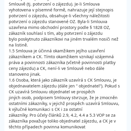
Smlouvě (tj. potvrzení o zájezdu). Je-li Smlouva
vyhotovena v písemné formě, nahrazuje její stejnopis
potvrzení o zájezdu, obsahuje-li všechny náležitosti
potvrzení o zájezdu stanovené OZ. Byla-li Smlouva
uzavřena mimo obchodní prostory podle § 1828 OZ,
zákazník souhlasí s tím, aby potvrzení o zájezdu
bylo poskytnuto zákazníkovi na jiném trvalém nosiči než
na listině.
1.5 Smlouva je účinná okamžikem jejího uzavření
zákazníkem a CK. Tímto okamžikem vznikají vzájemná
práva a povinnosti zákazníka (včetně povinnosti platby
ceny zájezdu) a CK, není-li ve Smlouvě nebo dále
stanoveno jinak.
1.6 Osoba, která jako zákazník uzavírá s CK Smlouvu, je
objednavatelem zájezdu (dále jen “ objednatel“). Pokud s
CK uzavírá Smlouvu objednatel ve prospěch
jiných osob, podpisem Smlouvy stvrzuje, že je zmocněn
ostatními zákazníky, v jejichž prospěch uzavírá Smlouvu,
k výlučné komunikaci s CK i za ostatní
zákazníky. Pro účely článků 2.9, 4.2, 4.4 a 5.3 VOP se za
zákazníka považuje toliko objednatel zájezdu, a CK je v
těchto případech povinna komunikovat