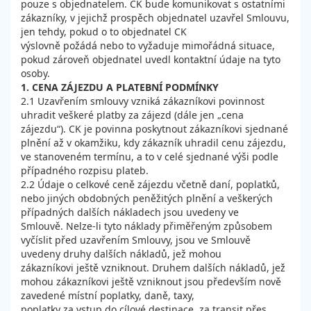
pouze s objednatelem. CK bude komunikovat s ostatními
zákazníky, v jejichž prospěch objednatel uzavřel Smlouvu,
jen tehdy, pokud o to objednatel CK
výslovně požádá nebo to vyžaduje mimořádná situace,
pokud zároveň objednatel uvedl kontaktní údaje na tyto
osoby.
1. CENA ZÁJEZDU A PLATEBNÍ PODMÍNKY
2.1 Uzavřením smlouvy vzniká zákazníkovi povinnost
uhradit veškeré platby za zájezd (dále jen „cena
zájezdu“). CK je povinna poskytnout zákazníkovi sjednané
plnění až v okamžiku, kdy zákazník uhradil cenu zájezdu,
ve stanoveném termínu, a to v celé sjednané výši podle
případného rozpisu plateb.
2.2 Údaje o celkové ceně zájezdu včetně daní, poplatků,
nebo jiných obdobných peněžitých plnění a veškerých
případných dalších nákladech jsou uvedeny ve
Smlouvě. Nelze-li tyto náklady přiměřeným způsobem
vyčíslit před uzavřením Smlouvy, jsou ve Smlouvě
uvedeny druhy dalších nákladů, jež mohou
zákazníkovi ještě vzniknout. Druhem dalších nákladů, jež
mohou zákazníkovi ještě vzniknout jsou především nově
zavedené místní poplatky, daně, taxy,
poplatky za vstup do cílové destinace, za transit přes