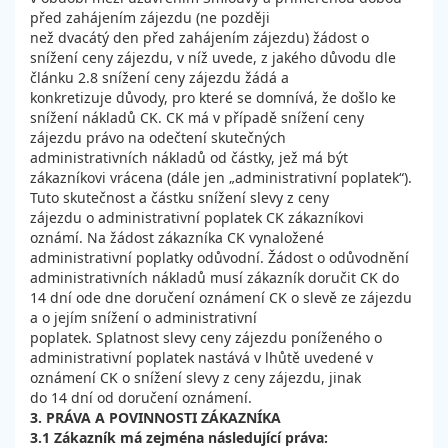
před zahájením zájezdu (ne později
než dvacátý den před zahájením zájezdu) žádost o
snížení ceny zájezdu, v níž uvede, z jakého důvodu dle
článku 2.8 snížení ceny zájezdu žádá a
konkretizuje důvody, pro které se domnívá, že došlo ke
snížení nákladů CK. CK má v případě snížení ceny
zájezdu právo na odečtení skutečných
administrativních nákladů od částky, jež má být
zákazníkovi vrácena (dále jen „administrativní poplatek“).
Tuto skutečnost a částku snížení slevy z ceny
zájezdu o administrativní poplatek CK zákazníkovi
oznámí. Na žádost zákazníka CK vynaložené
administrativní poplatky odůvodní. Žádost o odůvodnění
administrativních nákladů musí zákazník doručit CK do
14 dní ode dne doručení oznámení CK o slevě ze zájezdu
a o jejím snížení o administrativní
poplatek. Splatnost slevy ceny zájezdu poníženého o
administrativní poplatek nastává v lhůtě uvedené v
oznámení CK o snížení slevy z ceny zájezdu, jinak
do 14 dní od doručení oznámení.
3. PRÁVA A POVINNOSTI ZÁKAZNÍKA
3.1
Zákazník má zejména následující práva: