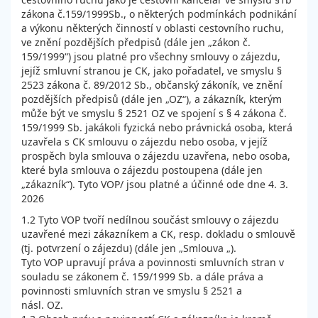
zákona č.159/1999Sb., o některých podmínkách podnikání
a výkonu některých činností v oblasti cestovního ruchu,
ve znění pozdějších předpisů (dále jen „zákon č.
159/1999“) jsou platné pro všechny smlouvy o zájezdu,
jejíž smluvní stranou je CK, jako pořadatel, ve smyslu §
2523 zákona č. 89/2012 Sb., občanský zákoník, ve znění
pozdějších předpisů (dále jen „OZ“), a zákazník, kterým
může být ve smyslu § 2521 OZ ve spojení s § 4 zákona č.
159/1999 Sb. jakákoli fyzická nebo právnická osoba, která
uzavřela s CK smlouvu o zájezdu nebo osoba, v jejíž
prospěch byla smlouva o zájezdu uzavřena, nebo osoba,
které byla smlouva o zájezdu postoupena (dále jen
„zákazník“). Tyto VOP/ jsou platné a účinné ode dne 4. 3.
2026
1.2 Tyto VOP tvoří nedílnou součást smlouvy o zájezdu
uzavřené mezi zákazníkem a CK, resp. dokladu o smlouvě
(tj. potvrzení o zájezdu) (dále jen „Smlouva „).
Tyto VOP upravují práva a povinnosti smluvních stran v
souladu se zákonem č. 159/1999 Sb. a dále práva a
povinnosti smluvních stran ve smyslu § 2521 a
násl. OZ.