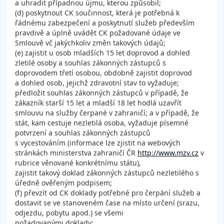
a uhradit případnou újmu, kterou způsobil;
(d) poskytnout CK součinnost, která je potřebná k
řádnému zabezpečení a poskytnutí služeb především
pravdivě a úplně uvádět CK požadované údaje ve
Smlouvě vč jakýchkoliv změn takových údajů;
(e) zajistit u osob mladších 15 let doprovod a dohled
zletilé osoby a souhlas zákonných zástupců s
doprovodem třetí osobou, obdobně zajistit doprovod
a dohled osob, jejichž zdravotní stav to vyžaduje;
předložit souhlas zákonných zástupců v případě, že
zákazník starší 15 let a mladší 18 let hodlá uzavřít
smlouvu na služby čerpané v zahraničí; a v případě, že
stát, kam cestuje nezletilá osoba, vyžaduje písemné
potvrzení a souhlas zákonných zástupců
s vycestováním (informace lze zjistit na webových
stránkách ministerstva zahraničí ČR
http://www.mzv.cz
v
rubrice věnované konkrétnímu státu),
zajistit takový doklad zákonných zástupců nezletilého s
úředně ověřeným podpisem;
(f) převzít od CK doklady potřebné pro čerpání služeb a
dostavit se ve stanoveném čase na místo určení (srazu,
odjezdu, pobytu apod.) se všemi
požadovanými doklady;