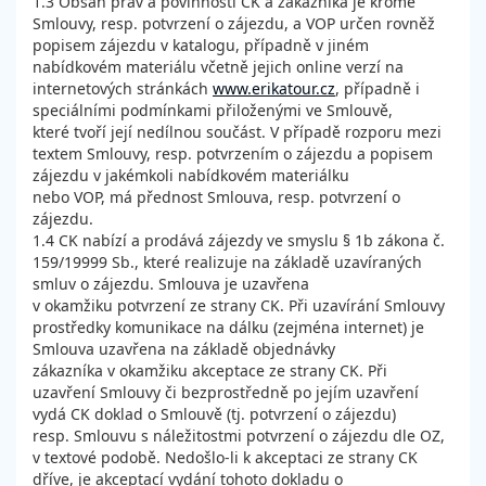
1.3 Obsah práv a povinností CK a zákazníka je kromě
Smlouvy, resp. potvrzení o zájezdu, a VOP určen rovněž
popisem zájezdu v katalogu, případně v jiném
nabídkovém materiálu včetně jejich online verzí na
internetových stránkách
www.erikatour.cz
, případně i
speciálními podmínkami přiloženými ve Smlouvě,
které tvoří její nedílnou součást. V případě rozporu mezi
textem Smlouvy, resp. potvrzením o zájezdu a popisem
zájezdu v jakémkoli nabídkovém materiálku
nebo VOP, má přednost Smlouva, resp. potvrzení o
zájezdu.
1.4 CK nabízí a prodává zájezdy ve smyslu § 1b zákona č.
159/19999 Sb., které realizuje na základě uzavíraných
smluv o zájezdu. Smlouva je uzavřena
v okamžiku potvrzení ze strany CK. Při uzavírání Smlouvy
prostředky komunikace na dálku (zejména internet) je
Smlouva uzavřena na základě objednávky
zákazníka v okamžiku akceptace ze strany CK. Při
uzavření Smlouvy či bezprostředně po jejím uzavření
vydá CK doklad o Smlouvě (tj. potvrzení o zájezdu)
resp. Smlouvu s náležitostmi potvrzení o zájezdu dle OZ,
v textové podobě. Nedošlo-li k akceptaci ze strany CK
dříve, je akceptací vydání tohoto dokladu o