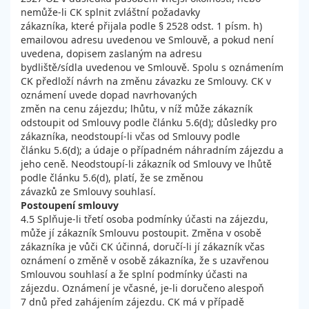
nemůže-li CK splnit zvláštní požadavky
zákazníka, které přijala podle § 2528 odst. 1 písm. h)
emailovou adresu uvedenou ve Smlouvě, a pokud není
uvedena, dopisem zaslaným na adresu
bydliště/sídla uvedenou ve Smlouvě. Spolu s oznámením
CK předloží návrh na změnu závazku ze Smlouvy. CK v
oznámení uvede dopad navrhovaných
změn na cenu zájezdu; lhůtu, v níž může zákazník
odstoupit od Smlouvy podle článku 5.6(d); důsledky pro
zákazníka, neodstoupí-li včas od Smlouvy podle
článku 5.6(d); a údaje o případném náhradním zájezdu a
jeho ceně. Neodstoupí-li zákazník od Smlouvy ve lhůtě
podle článku 5.6(d), platí, že se změnou
závazků ze Smlouvy souhlasí.
Postoupení smlouvy
4.5 Splňuje-li třetí osoba podmínky účasti na zájezdu,
může jí zákazník Smlouvu postoupit. Změna v osobě
zákazníka je vůči CK účinná, doručí-li jí zákazník včas
oznámení o změně v osobě zákazníka, že s uzavřenou
Smlouvou souhlasí a že splní podmínky účasti na
zájezdu. Oznámení je včasné, je-li doručeno alespoň
7 dnů před zahájením zájezdu. CK má v případě