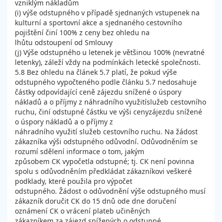
vzniklým nákladům
(i) výše odstupného v případě sjednaných vstupenek na
kulturní a sportovní akce a sjednaného cestovního
pojištění činí 100% z ceny bez ohledu na
lhůtu odstoupení od Smlouvy
(j) Výše odstupného u letenek je většinou 100% (nevratné
letenky), záleží vždy na podmínkách letecké společnosti.
5.8 Bez ohledu na článek 5.7 platí, že pokud výše
odstupného vypočteného podle článku 5.7 nedosahuje
částky odpovídající ceně zájezdu snížené o úspory
nákladů a o příjmy z náhradního využitíslužeb cestovního
ruchu, činí odstupné částku ve výši cenyzájezdu snížené
o úspory nákladů a o příjmy z
náhradního využití služeb cestovního ruchu. Na žádost
zákazníka výši odstupného odůvodní. Odůvodněním se
rozumí sdělení informace o tom, jakým
způsobem CK vypočetla odstupné; tj. CK není povinna
spolu s odůvodněním předkládat zákazníkovi veškeré
podklady, které použila pro výpočet
odstupného. Žádost o odůvodnění výše odstupného musí
zákazník doručit CK do 15 dnů ode dne doručení
oznámení CK o vrácení plateb učiněných
zákazníkem za zájezd snížených o odstupné.