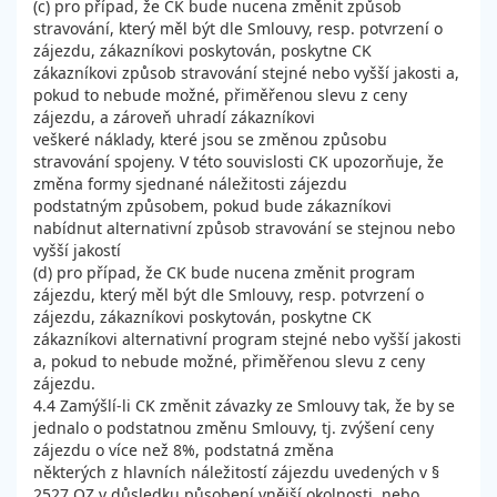
(c) pro případ, že CK bude nucena změnit způsob
stravování, který měl být dle Smlouvy, resp. potvrzení o
zájezdu, zákazníkovi poskytován, poskytne CK
zákazníkovi způsob stravování stejné nebo vyšší jakosti a,
pokud to nebude možné, přiměřenou slevu z ceny
zájezdu, a zároveň uhradí zákazníkovi
veškeré náklady, které jsou se změnou způsobu
stravování spojeny. V této souvislosti CK upozorňuje, že
změna formy sjednané náležitosti zájezdu
podstatným způsobem, pokud bude zákazníkovi
nabídnut alternativní způsob stravování se stejnou nebo
vyšší jakostí
(d) pro případ, že CK bude nucena změnit program
zájezdu, který měl být dle Smlouvy, resp. potvrzení o
zájezdu, zákazníkovi poskytován, poskytne CK
zákazníkovi alternativní program stejné nebo vyšší jakosti
a, pokud to nebude možné, přiměřenou slevu z ceny
zájezdu.
4.4 Zamýšlí-li CK změnit závazky ze Smlouvy tak, že by se
jednalo o podstatnou změnu Smlouvy, tj. zvýšení ceny
zájezdu o více než 8%, podstatná změna
některých z hlavních náležitostí zájezdu uvedených v §
2527 OZ v důsledku působení vnější okolnosti, nebo