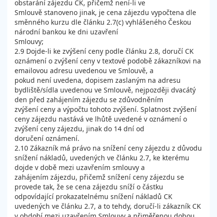
obstarání zájezdu CK, přičemž není-li ve
Smlouvě stanoveno jinak, je cena zájezdu vypočtena dle
směnného kurzu dle článku 2.7(c) vyhlášeného Českou
národní bankou ke dni uzavření
Smlouvy;
2.9 Dojde-li ke zvýšení ceny podle článku 2.8, doručí CK
oznámení o zvýšení ceny v textové podobě zákazníkovi na
emailovou adresu uvedenou ve Smlouvě, a
pokud není uvedena, dopisem zaslaným na adresu
bydliště/sídla uvedenou ve Smlouvě, nejpozději dvacátý
den před zahájením zájezdu se zdůvodněním
zvýšení ceny a výpočtu tohoto zvýšení. Splatnost zvýšení
ceny zájezdu nastává ve lhůtě uvedené v oznámení o
zvýšení ceny zájezdu, jinak do 14 dní od
doručení oznámení.
2.10 Zákazník má právo na snížení ceny zájezdu z důvodu
snížení nákladů, uvedených ve článku 2.7, ke kterému
dojde v době mezi uzavřením smlouvy a
zahájením zájezdu, přičemž snížení ceny zájezdu se
provede tak, že se cena zájezdu sníží o částku
odpovídající prokazatelnému snížení nákladů CK
uvedených ve článku 2.7, a to tehdy, doručí-li zákazník CK
v období mezi uzavřením Smlouvy a přiměřenou dobou