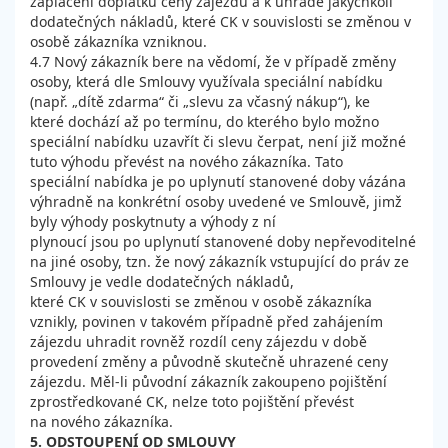
zaplacení doplatku ceny zájezdu a k úhradě jakýchkoli
dodatečných nákladů, které CK v souvislosti se změnou v
osobě zákazníka vzniknou.
4.7 Nový zákazník bere na vědomí, že v případě změny
osoby, která dle Smlouvy využívala speciální nabídku
(např. „dítě zdarma“ či „slevu za včasný nákup“), ke
které dochází až po termínu, do kterého bylo možno
speciální nabídku uzavřít či slevu čerpat, není již možné
tuto výhodu převést na nového zákazníka. Tato
speciální nabídka je po uplynutí stanovené doby vázána
výhradně na konkrétní osoby uvedené ve Smlouvě, jimž
byly výhody poskytnuty a výhody z ní
plynoucí jsou po uplynutí stanovené doby nepřevoditelné
na jiné osoby, tzn. že nový zákazník vstupující do práv ze
Smlouvy je vedle dodatečných nákladů,
které CK v souvislosti se změnou v osobě zákazníka
vznikly, povinen v takovém případně před zahájením
zájezdu uhradit rovněž rozdíl ceny zájezdu v době
provedení změny a původně skutečně uhrazené ceny
zájezdu. Měl-li původní zákazník zakoupeno pojištění
zprostředkované CK, nelze toto pojištění převést
na nového zákazníka.
5. ODSTOUPENÍ OD SMLOUVY