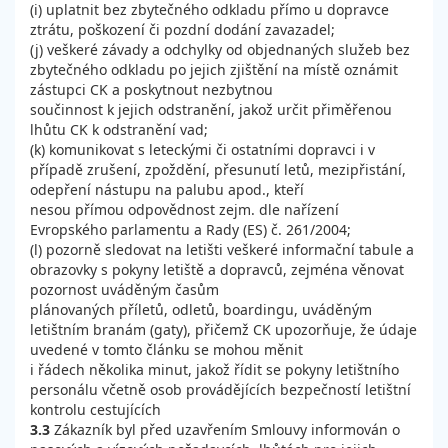
(i) uplatnit bez zbytečného odkladu přímo u dopravce
ztrátu, poškození či pozdní dodání zavazadel;
(j) veškeré závady a odchylky od objednaných služeb bez
zbytečného odkladu po jejich zjištění na místě oznámit
zástupci CK a poskytnout nezbytnou
součinnost k jejich odstranění, jakož určit přiměřenou
lhůtu CK k odstranění vad;
(k) komunikovat s leteckými či ostatními dopravci i v
případě zrušení, zpoždění, přesunutí letů, mezipřistání,
odepření nástupu na palubu apod., kteří
nesou přímou odpovědnost zejm. dle nařízení
Evropského parlamentu a Rady (ES) č. 261/2004;
(l) pozorně sledovat na letišti veškeré informační tabule a
obrazovky s pokyny letiště a dopravců, zejména věnovat
pozornost uváděným časům
plánovaných příletů, odletů, boardingu, uváděným
letištním branám (gaty), přičemž CK upozorňuje, že údaje
uvedené v tomto článku se mohou měnit
i řádech několika minut, jakož řídit se pokyny letištního
personálu včetně osob provádějících bezpečností letištní
kontrolu cestujících
3.3
Zákazník byl před uzavřením Smlouvy informován o