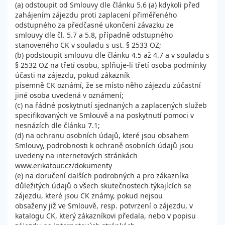
(a) odstoupit od Smlouvy dle článku 5.6 (a) kdykoli před
zahájením zájezdu proti zaplacení přiměřeného
odstupného za předčasné ukončení závazku ze
smlouvy dle čl. 5.7 a 5.8, případně odstupného
stanoveného CK v souladu s ust. § 2533 OZ;
(b) podstoupit smlouvu dle článku 4.5 až 4.7 a v souladu s
§ 2532 OZ na třetí osobu, splňuje-li třetí osoba podmínky
účasti na zájezdu, pokud zákazník
písemně CK oznámí, že se místo něho zájezdu zúčastní
jiné osoba uvedená v oznámení;
(c) na řádné poskytnutí sjednaných a zaplacených služeb
specifikovaných ve Smlouvě a na poskytnutí pomoci v
nesnázích dle článku 7.1;
(d) na ochranu osobních údajů, které jsou obsahem
Smlouvy, podrobnosti k ochraně osobních údajů jsou
uvedeny na internetových stránkách
www.erikatour.cz/dokumenty
(e) na doručení dalších podrobných a pro zákazníka
důležitých údajů o všech skutečnostech týkajících se
zájezdu, které jsou CK známy, pokud nejsou
obsaženy již ve Smlouvě, resp. potvrzení o zájezdu, v
katalogu CK, který zákazníkovi předala, nebo v popisu