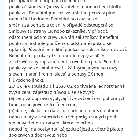
pro uplatnění a přijímání benefitních
poukazů stanovenými vydavatelem daného benefitního
poukazu. Benefitní poukaz lze uplatnit pouze v plné
nominální hodnotě. Benefitní poukaz nelze
směnit za peníze, a to ani v případě odstoupení od
Smlouvy ze strany CK nebo zákazníka. V případě
odstoupení od Smlouvy CK vrátí zákazníkovi benefitní
poukaz v hodnotě ponížené o odstupné (pokud se
uplatní). Původní benefitní poukaz se zákazníkovi nevrací.
Benefitními poukazy lze nahradit nejvýše 50 %
z celkové ceny zájezdu, není-li uvedeno jinak. Benefitní
poukazy nelze kombinovat s žádnými jinými poukazy,
slevami (např. firemní sleva) a bonusy CK (není-
li uvedeno jinak).
2.7 CK je v souladu s § 2530 OZ oprávněna jednostranně
zvýšit cenu zájezdu z důvodu, že se zvýší:
(a) ceny za dopravu vyplývající ze zvýšení cen pohonných
hmot nebo jiných zdrojů energie;
(b) daně, jakákoli dodatečná obdobná peněžitá plnění
nebo úplaty z cestovních služeb poskytovaných podle
smlouvy třetími stranami, které se přímo
nepodílejí na poskytnutí zájezdu zájezdu, včetně plateb
spojených s dopravou; nebo