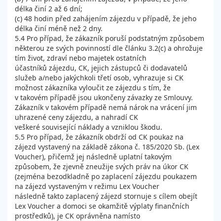
délka činí 2 až 6 dní;
(c) 48 hodin před zahájením zájezdu v případě, že jeho
délka činí méně než 2 dny.
5.4 Pro případ, že zákazník poruší podstatným způsobem
některou ze svých povinností dle článku 3.2(c) a ohrožuje
tím život, zdraví nebo majetek ostatních
účastníků zájezdu, CK, jejich zástupců či dodavatelů
služeb a/nebo jakýchkoli třetí osob, vyhrazuje si CK
možnost zákazníka vyloučit ze zájezdu s tím, že
v takovém případě jsou ukončeny závazky ze Smlouvy.
Zákazník v takovém případě nemá nárok na vrácení jim
uhrazené ceny zájezdu, a nahradí CK
veškeré související náklady a vzniklou škodu.
5.5 Pro případ, že zákazník obdrží od CK poukaz na
zájezd vystavený na základě zákona č. 185/2020 Sb. (Lex
Voucher), přičemž jej následně uplatní takovým
způsobem, že zjevně zneužije svých práv na úkor CK
(zejména bezodkladně po zaplacení zájezdu poukazem
na zájezd vystaveným v režimu Lex Voucher
následně takto zaplacený zájezd stornuje s cílem obejít
Lex Voucher a domoci se okamžitě výplaty finančních
prostředků), je CK oprávněna namísto