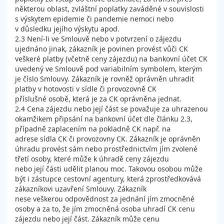
některou oblast, zvláštní poplatky zaváděné v souvislosti
s výskytem epidemie či pandemie nemoci nebo
v důsledku jejího výskytu apod.
2.3 Není-li ve Smlouvě nebo v potvrzení o zájezdu
ujednáno jinak, zákazník je povinen provést vůči CK
veškeré platby (včetně ceny zájezdu) na bankovní účet CK
uvedený ve Smlouvě pod variabilním symbolem, kterým
je číslo Smlouvy. Zákazník je rovněž oprávněn uhradit
platby v hotovosti v sídle či provozovně CK
příslušné osobě, která je za CK oprávněna jednat.
2.4 Cena zájezdu nebo její část se považuje za uhrazenou
okamžikem připsání na bankovní účet dle článku 2.3,
případně zaplacením na pokladně CK např. na
adrese sídla CK či provozovny CK. Zákazník je oprávněn
úhradu provést sám nebo prostřednictvím jím zvolené
třetí osoby, které může k úhradě ceny zájezdu
nebo její části udělit planou moc. Takovou osobou může
být i zástupce cestovní agentury, která zprostředkovává
zákazníkovi uzavření Smlouvy. Zákazník
nese veškerou odpovědnost za jednání jím zmocněné
osoby a za to, že jím zmocněná osoba uhradí CK cenu
zájezdu nebo její část. Zákazník může cenu