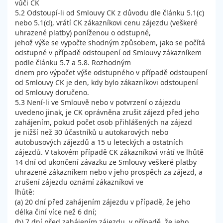
vůči CK
5.2 Odstoupí-li od Smlouvy CK z důvodu dle článku 5.1(c)
nebo 5.1(d), vrátí CK zákazníkovi cenu zájezdu (veškeré
uhrazené platby) poníženou o odstupné,
jehož výše se vypočte shodným způsobem, jako se počítá
odstupné v případě odstoupení od Smlouvy zákazníkem
podle článku 5.7 a 5.8. Rozhodným
dnem pro výpočet výše odstupného v případě odstoupení
od Smlouvy CK je den, kdy bylo zákazníkovi odstoupení
od Smlouvy doručeno.
5.3 Není-li ve Smlouvě nebo v potvrzení o zájezdu
uvedeno jinak, je CK oprávněna zrušit zájezd před jeho
zahájením, pokud počet osob přihlášených na zájezd
je nižší než 30 účastníků u autokarových nebo
autobusových zájezdů a 15 u leteckých a ostatních
zájezdů. V takovém případě CK zákazníkovi vrátí ve lhůtě
14 dní od ukončení závazku ze Smlouvy veškeré platby
uhrazené zákazníkem nebo v jeho prospěch za zájezd, a
zrušení zájezdu oznámí zákazníkovi ve
lhůtě:
(a) 20 dní před zahájením zájezdu v případě, že jeho
délka činí více než 6 dní;
(b) 7 dní před zahájením zájezdu, v případě, že jeho