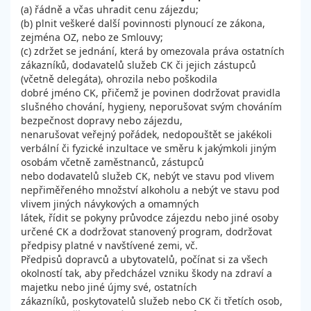
(a) řádně a včas uhradit cenu zájezdu;
(b) plnit veškeré další povinnosti plynoucí ze zákona,
zejména OZ, nebo ze Smlouvy;
(c) zdržet se jednání, která by omezovala práva ostatních
zákazníků, dodavatelů služeb CK či jejich zástupců
(včetně delegáta), ohrozila nebo poškodila
dobré jméno CK, přičemž je povinen dodržovat pravidla
slušného chování, hygieny, neporušovat svým chováním
bezpečnost dopravy nebo zájezdu,
nenarušovat veřejný pořádek, nedopouštět se jakékoli
verbální či fyzické inzultace ve směru k jakýmkoli jiným
osobám včetně zaměstnanců, zástupců
nebo dodavatelů služeb CK, nebýt ve stavu pod vlivem
nepřiměřeného množství alkoholu a nebýt ve stavu pod
vlivem jiných návykových a omamných
látek, řídit se pokyny průvodce zájezdu nebo jiné osoby
určené CK a dodržovat stanovený program, dodržovat
předpisy platné v navštívené zemi, vč.
Předpisů dopravců a ubytovatelů, počínat si za všech
okolností tak, aby předcházel vzniku škody na zdraví a
majetku nebo jiné újmy své, ostatních
zákazníků, poskytovatelů služeb nebo CK či třetích osob,