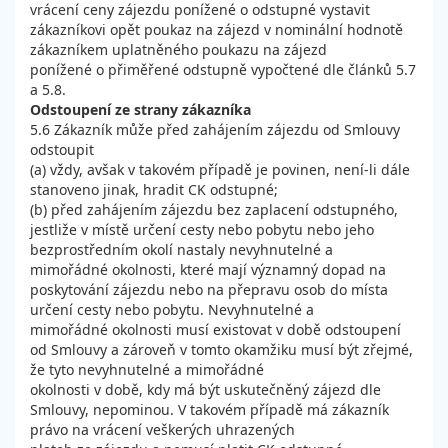
vrácení ceny zájezdu ponížené o odstupné vystavit
zákazníkovi opět poukaz na zájezd v nominální hodnotě
zákazníkem uplatněného poukazu na zájezd
ponížené o přiměřené odstupně vypočtené dle článků 5.7
a 5.8.
Odstoupení ze strany zákazníka
5.6 Zákazník může před zahájením zájezdu od Smlouvy
odstoupit
(a) vždy, avšak v takovém případě je povinen, není-li dále
stanoveno jinak, hradit CK odstupné;
(b) před zahájením zájezdu bez zaplacení odstupného,
jestliže v místě určení cesty nebo pobytu nebo jeho
bezprostředním okolí nastaly nevyhnutelné a
mimořádné okolnosti, které mají významný dopad na
poskytování zájezdu nebo na přepravu osob do místa
určení cesty nebo pobytu. Nevyhnutelné a
mimořádné okolnosti musí existovat v době odstoupení
od Smlouvy a zároveň v tomto okamžiku musí být zřejmé,
že tyto nevyhnutelné a mimořádné
okolnosti v době, kdy má být uskutečněný zájezd dle
Smlouvy, nepominou. V takovém případě má zákazník
právo na vrácení veškerých uhrazených