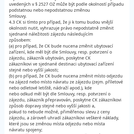
uvedených v § 2527 OZ může být podle okolností případu
podstatnou nebo nepodstatnou změnou
Smlouvy.
4.3 CK si tímto pro případ, že ji k tomu budou vnější
okolnosti nutit, vyhrazuje právo nepodstatně změnit
sjednané náležitosti zájezdu následujícím
způsobem:
(a) pro případ, že CK bude nucena změnit ubytovací
zařízení, kde měl být dle Smlouvy, resp. potvrzení o
zájezdu, zákazník ubytován, poskytne CK
zákazníkovi ve sjednané destinaci ubytovací zařízení
stejné nebo vyšší jakosti;
(b) pro případ, že CK bude nucena změnit místo odjezdu
na zájezd nebo místo návratu ze zájezdu (zejm. příletové
nebo odletové letiště, nádraží apod.), kde
nebo odkud měl být dle Smlouvy, resp. potvrzení o
zájezdu, zákazník přepravován, poskytne CK zákazníkovi
způsob dopravy stejné nebo vyšší jakosti a,
pokud to nebude možné, přiměřenou slevu z ceny
zájezdu, a zároveň uhradí zákazníkovi veškeré náklady,
které jsou se změnou místa odjezdu nebo místa
návratu spojeny;