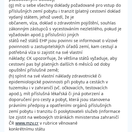
(g) mít u sebe všechny doklady požadované pro vstup do
příslušných zemí pobytu i tranzit (platný cestovní doklad
vydaný státem, jehož uvedl, že je
občanem, víza, doklad o zdravotním pojištění, souhlas
zákonným zástupců s vycestováním nezletilého, pokud je
vyžadován apod.); příslušníci jiných
států než států EHP jsou povinni se informovat o vízové
povinnosti u zastupitelských úřadů zemí, kam cestují a
potřebná víza si zajistit na své vlastní
náklady; CK upozorňuje, že většina států vyžaduje, aby
cestovní pas byl platných dalších 6 měsíců od doby
opuštění příslušné země;
(h) splnit na své vlastní náklady zdravotnické či
epidemiologické povinnosti při pobytu a cestách v
tuzemsku i v zahraničí (vč. očkovacích, testovacích
apod.), mít příslušná lékařská či jiná potvrzení a
doporučení pro cesty a pobyt, která jsou stanovena
právními předpisy a opatřeními orgánů příslušných
zemí pobytu i tranzitu či poskytovateli služeb (informace
lze zjistit na webových stránkách ministerstva zahraničí
ČR
www.mzv.cr
v rubrice věnované
konkrétnímu státu