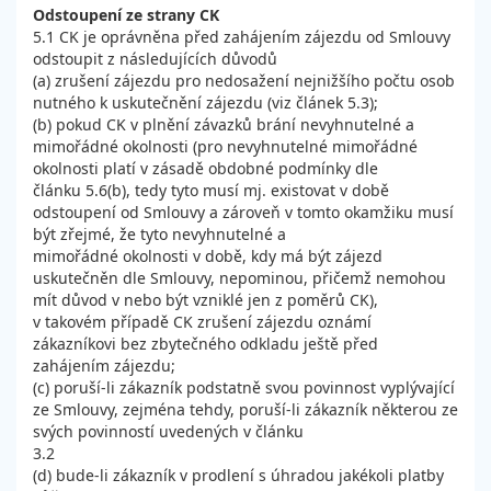
Odstoupení ze strany CK
5.1 CK je oprávněna před zahájením zájezdu od Smlouvy
odstoupit z následujících důvodů
(a) zrušení zájezdu pro nedosažení nejnižšího počtu osob
nutného k uskutečnění zájezdu (viz článek 5.3);
(b) pokud CK v plnění závazků brání nevyhnutelné a
mimořádné okolnosti (pro nevyhnutelné mimořádné
okolnosti platí v zásadě obdobné podmínky dle
článku 5.6(b), tedy tyto musí mj. existovat v době
odstoupení od Smlouvy a zároveň v tomto okamžiku musí
být zřejmé, že tyto nevyhnutelné a
mimořádné okolnosti v době, kdy má být zájezd
uskutečněn dle Smlouvy, nepominou, přičemž nemohou
mít důvod v nebo být vzniklé jen z poměrů CK),
v takovém případě CK zrušení zájezdu oznámí
zákazníkovi bez zbytečného odkladu ještě před
zahájením zájezdu;
(c) poruší-li zákazník podstatně svou povinnost vyplývající
ze Smlouvy, zejména tehdy, poruší-li zákazník některou ze
svých povinností uvedených v článku
3.2
(d) bude-li zákazník v prodlení s úhradou jakékoli platby