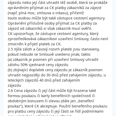
zájezdu nebo její část uhradit též osobě, která se prokáže
oprávněním přijímat za CK platby zákazníků za zájezd
(např. plná moc, smlouva o inkasu), přičemž
touto osobou může být také zástupce cestovní agentury.
Oprávnění příslušné osoby přijímat za CK platby za
zájezd od zákazníků si však zákazník musí ověřit.
CK upozorňuje, že zástupce cestovní agentury, který
zprostředkovává zákazníkovi uzavření Smlouvy, často není
zmocněn k přijetí plateb za CK.
2.5 Výše záloh a časový rozvrh plateb jsou stanoveny,
pokud nebude ve Smlouvě uvedeno jinak, takto:
(a) zákazník je povinen při uzavření Smlouvy uhradit
zálohu 50% sjednané ceny zájezdu
(b) zbývající doplatek ceny zájezdu je zákazník povinen
uhradit nejpozději do 30 dnů před zahájením zájezdu, u
leteckých zájezdů 40 dnů před zahájením
zájezdu
2.6 Cena zájezdu či její část může být hrazena také
formou poukazu či karty benefitních společností či
obdobným bonusem či slevou (dále jen „benefitní
poukaz“), které CK akceptuje. Použití benefitního poukazu
pro platbu ceny zájezdu či její části se řídí podmínkami