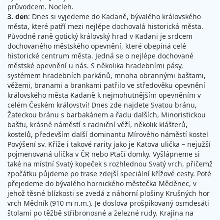
průvodcem. Nocleh.
3. den
: Dnes si vyjedeme do Kadaně, bývalého královského
města, které patří mezi nejlépe dochovalá historická města.
Původně raně gotický královský hrad v Kadani je srdcem
dochovaného městského opevnění, které obepíná celé
historické centrum města. Jedná se o nejlépe dochované
městské opevnění u nás. S několika hradebními pásy,
systémem hradebních parkánů, mnoha obrannými baštami,
věžemi, branami a brankami patřilo ve středověku opevnění
královského města Kadaně k nejmohutnějším opevněním v
celém Českém království! Dnes zde najdete Svatou bránu,
Žateckou bránu s barbakánem a řadu dalších, Minoristickou
baštu, krásné náměstí s radniční věží, několik klášterů,
kostelů, především další dominantu Mírového náměstí kostel
Povýšení sv. Kříže i takové rarity jako je Katova ulička – nejužší
pojmenovaná ulička v ČR nebo Ptačí domky. Vyšlápneme si
také na místní Svatý kopeček s rozhlednou Svatý vrch, přičemž
zpočátku půjdeme po trase zdejší speciální křížové cesty. Poté
přejedeme do bývalého hornického městečka Měděnec, v
jehož těsné blízkosti se zvedá z náhorní plošiny Krušných hor
vrch Mědník (910 m n.m.). Je doslova prošpikovaný osmdesáti
štolami po těžbě stříbronosné a železné rudy. Krajina na