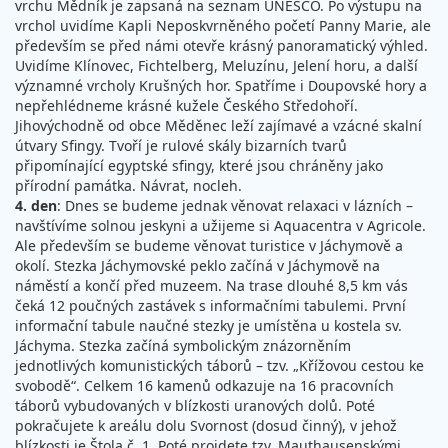
vrchu Mědník je zapsaná na seznam UNESCO. Po výstupu na
vrchol uvidíme Kapli Neposkvrněného početí Panny Marie, ale
především se před námi otevře krásný panoramatický výhled.
Uvidíme Klínovec, Fichtelberg, Meluzínu, Jelení horu, a další
významné vrcholy Krušných hor. Spatříme i Doupovské hory a
nepřehlédneme krásné kužele Českého Středohoří.
Jihovýchodně od obce Měděnec leží zajímavé a vzácné skalní
útvary Sfingy. Tvoří je rulové skály bizarních tvarů
připomínající egyptské sfingy, které jsou chráněny jako
přírodní památka. Návrat, nocleh.
4. den
: Dnes se budeme jednak věnovat relaxaci v lázních –
navštívíme solnou jeskyni a užijeme si Aquacentra v Agricole.
Ale především se budeme věnovat turistice v Jáchymově a
okolí. Stezka Jáchymovské peklo začíná v Jáchymově na
náměstí a končí před muzeem. Na trase dlouhé 8,5 km vás
čeká 12 poučných zastávek s informačními tabulemi. První
informační tabule naučné stezky je umístěna u kostela sv.
Jáchyma. Stezka začíná symbolickým znázorněním
jednotlivých komunistických táborů – tzv. „Křížovou cestou ke
svobodě“. Celkem 16 kamenů odkazuje na 16 pracovních
táborů vybudovaných v blízkosti uranových dolů. Poté
pokračujete k areálu dolu Svornost (dosud činný), v jehož
blízkosti je Štola č. 1. Poté projdete tzv. Mauthausenskými