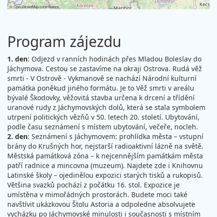
©
OpenStreetMap
contributors
Program zájezdu
1. den
: Odjezd v ranních hodinách přes Mladou Boleslav do
Jáchymova. Cestou se zastavíme na okraji Ostrova. Rudá věž
smrti - V Ostrově - Vykmanově se nachází Národní kulturní
památka poněkud jiného formátu. Je to Věž smrti v areálu
bývalé Škodovky, věžovitá stavba určena k drcení a třídění
uranové rudy z Jáchymovských dolů, která se stala symbolem
utrpení politických vězňů v 50. letech 20. století. Ubytování,
podle času seznámení s místem ubytování, večeře, nocleh.
2. den
: Seznámení s Jáchymovem: prohlídka města – vstupní
brány do Krušných hor, nejstarší radioaktivní lázně na světě.
Městská památková zóna – k nejcennějším památkám města
patří radnice a mincovna (muzeum). Najdete zde i Knihovnu
Latinské školy – ojedinělou expozici starých tisků a rukopisů.
Většina svazků pochází z počátku 16. stol. Expozice je
umístěna v mimořádných prostorách. Budete moci také
navštívit ukázkovou Štolu Astoria a odpoledne absolvujete
vycházku po Jáchymovské minulosti i současnosti s místním