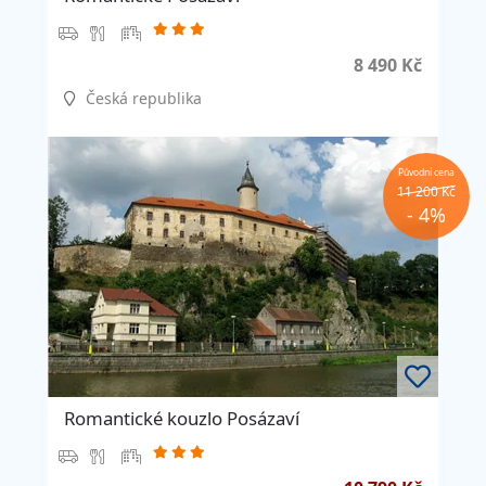
8 490 Kč
Česká republika
Původní cena
11 200 Kč
- 4%
Romantické kouzlo Posázaví