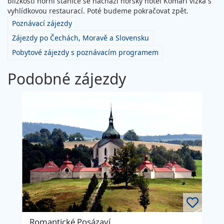
blízkosti horní stanice se nachází horský hotel Komáří vížka s
vyhlídkovou restaurací. Poté budeme pokračovat zpět.
Poznávací zájezdy
Zájezdy po Čechách, Moravě a Slovensku
Pobytové zájezdy s poznávacím programem
Podobné zájezdy
Romantické Posázaví