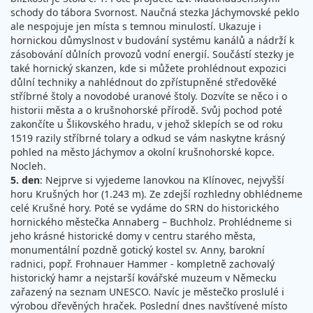
schody do tábora Svornost. Naučná stezka Jáchymovské peklo
ale nespojuje jen místa s temnou minulostí. Ukazuje i
hornickou důmyslnost v budování systému kanálů a nádrží k
zásobování důlních provozů vodní energií. Součástí stezky je
také hornický skanzen, kde si můžete prohlédnout expozici
důlní techniky a nahlédnout do zpřístupněné středověké
stříbrné štoly a novodobé uranové štoly. Dozvíte se něco i o
historii města a o krušnohorské přírodě. Svůj pochod poté
zakončíte u Šlikovského hradu, v jehož sklepích se od roku
1519 razily stříbrné tolary a odkud se vám naskytne krásný
pohled na město Jáchymov a okolní krušnohorské kopce.
Nocleh.
5. den
: Nejprve si vyjedeme lanovkou na Klínovec, nejvyšší
horu Krušných hor (1.243 m). Ze zdejší rozhledny obhlédneme
celé Krušné hory. Poté se vydáme do SRN do historického
hornického městečka Annaberg – Buchholz. Prohlédneme si
jeho krásné historické domy v centru starého města,
monumentální pozdně gotický kostel sv. Anny, barokní
radnici, popř. Frohnauer Hammer - kompletně zachovalý
historický hamr a nejstarší kovářské muzeum v Německu
zařazený na seznam UNESCO. Navíc je městečko proslulé i
výrobou dřevěných hraček. Poslední dnes navštívené místo