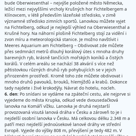
bude Oberwiesenthal – nejvýše položené město Německa,
ležící mezi nejvyššími vrcholy Krušných hor Fichtelbergem a
Klínovcem, v létě především lázeňské středisko, v zimě
významné středisko zimních sportů. Lanovkou můžete vyjet
na Fichtelberg, odkud je nejlepší výhled na Oberwiesenthal a
Krušné hory. Na náhorní plošině Fichtelberg stojí za vidění i
zvon míru a meteorologická stanice. Je možno navštívit i
Meeres Aquarium am Fichtelberg – Obdivovat zde můžete
přes sedmnáct metrů dlouhý korálový útes s mnoha druhy
barevných ryb, krásně tančících mořských koníků a čistých
korálů. V celém areálu se nachází 38 akvárií s více než
pětistovkou různých druhů ryb pohybujících se v jejich
přirozeném prostředí. Kromě toho zde můžete obdivovat i
mnoho druhů pavouků, brouků, hlemýžďů a krabů. Dokonce
tady najdete i živé krokodýly. Návrat do hotelu, nocleh.
6. den
: Po snídani se vydáme na zpáteční cestu, ale nejprve si
vyjedeme do města Krupka, odkud vede dvousedačková
lanovka na Komáří vížku. Lanovka je druhá nejstarší
provozovaná visutá lanová dráha v Česku a zároveň to je i
nejdelší osobní lanovka v Česku. Má celkovou délku 2.348 m a
patří mezi nejdelší jednoúsekové lanové dráhy ve střední
Evropě. Vyjede do výšky 808 m, převýšení je tedy 482 m. V