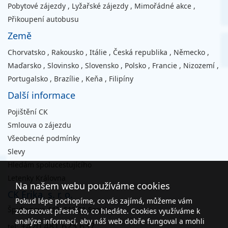
Pobytové zájezdy
,
Lyžařské zájezdy
,
Mimořádné akce
,
Přikoupení autobusu
Země
Chorvatsko
,
Rakousko
,
Itálie
,
Česká republika
,
Německo
,
Maďarsko
,
Slovinsko
,
Slovensko
,
Polsko
,
Francie
,
Nizozemí
,
Portugalsko
,
Brazílie
,
Keňa
,
Filipíny
Další informace
Pojištění CK
Smlouva o zájezdu
Všeobecné podmínky
Slevy
Hledám spolucestujícího
Letenky Královna
Na našem webu používáme cookies
CK Erika, s. r. o.
Pokud lépe pochopíme, co vás zajímá, můžeme vám
Špidlenova 442, 513 01 Semily
zobrazovat přesně to, co hledáte. Cookies využíváme k
analýze informací, aby náš web dobře fungoval a mohli
+420 481 623 637
tel: