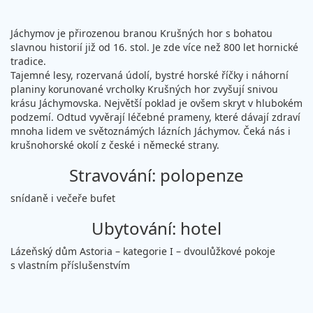
Jáchymov je přirozenou branou Krušných hor s bohatou
slavnou historií již od 16. stol. Je zde více než 800 let hornické
tradice.
Tajemné lesy, rozervaná údolí, bystré horské říčky i náhorní
planiny korunované vrcholky Krušných hor zvyšují snivou
krásu Jáchymovska. Největší poklad je ovšem skryt v hlubokém
podzemí. Odtud vyvěrají léčebné prameny, které dávají zdraví
mnoha lidem ve světoznámých lázních Jáchymov. Čeká nás i
krušnohorské okolí z české i německé strany.
Stravování: polopenze
snídaně i večeře bufet
Ubytování: hotel
Lázeňský dům Astoria – kategorie I – dvoulůžkové pokoje
s vlastním příslušenstvím