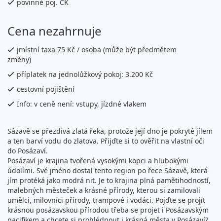
povinné poj. CK
Cena nezahrnuje
jmístní taxa 75 Kč / osoba (může být předmětem
změny)
příplatek na jednolůžkový pokoj: 3.200 Kč
cestovní pojištění
Info: v ceně není: vstupy, jízdné vlakem
Sázavě se přezdívá zlatá řeka, protože její dno je pokryté jílem
a ten barví vodu do zlatova. Přijďte si to ověřit na vlastní oči
do Posázaví.
Posázaví je krajina tvořená vysokými kopci a hlubokými
údolími. Své jméno dostal tento region po řece Sázavě, která
jím protéká jako modrá nit. Je to krajina plná pamětihodností,
malebných městeček a krásné přírody, kterou si zamilovali
umělci, milovníci přírody, trampové i vodáci. Pojďte se projít
krásnou posázavskou přírodou třeba se projet i Posázavským
pacifikem a chcete si prohlédnout i krásná města v Posázaví?