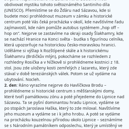
obdivovat mystiku tohoto světoznámého Santiniho díla
(UNESCO). Přemístíme se do Žďáru nad Sázavou, kde si
budete moci prohlédnout muzeum v zámku a historické
centrum poté Vás čeká procházka v okolí, kde navštívíme řadu
zajímavostí, kde nám pomůže autobus systémem „hop off –
hop on“. Nejprve se zastavíme na okraji osady Šlakhamry, kde
se nachází Hranice na Konci světa - budka s figurínou celníka,
která upozorňuje na historickou česko-moravskou hranici.
Uděláme si výšlap k Rozštípené skále a k historickému
Šlakhamru (Brdičkův mlýn), pokocháme se rozhledem z
rozhledny Rosička a v Nížkově si prohlédneme kostnici z 18.
stol. Jsou zde uloženy kosti zemřelých z lazaretu, který zde
stával v době tereziánských válek. Potom se už vydáme na
ubytování. Nocleh.
2. den
: Ráno vyrazíme nejprve do Havlíčkova Brodu –
prohlédneme si historické centrum s měšťanskými domy,
které tvoří památkovou zónu a poté přejedeme do Lipnice nad
Sázavou. Ta se pyšní dominantou hradu Lipnice, vydáme se
po stopách Jaroslava Haška, který to zde miloval. Navštívíme
jeho muzeum a vydáme se i k jeho hrobu. A poté se vydáme
na procházku kouzelnou přírodou okolo Lipnice – seznámíme
se s Národním památníkem odposlechu, který je umístěný ve