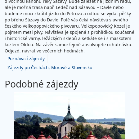
divočinou kaňonu řeky Sázavy. Bude záležet na jízdním řádu,
ale je možná trasa např. Ledeč nad Sázavou – Davle nebo
budeme moci zkrátit jízdu do Petrova a odtud se vydat pěšky
po břehu Sázavy do Davle. Poté vás čeká návštěva slavného
českého Velkopopovického pivovaru. Velkopopovický Kozel je
pojmem mezi pivy. Návštěva je spojená s prohlídkou současné
i historické varny, ležáckých sklepů a setkáte se i s maskotem
kozlem Oldou. Na závěr samozřejmě absolvujete ochutnávku.
Odjezd, návrat ve večerních hodinách.
Poznávací zájezdy
Zájezdy po Čechách, Moravě a Slovensku
Podobné zájezdy