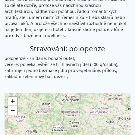
To děláte dobře, protože vás nadchnou krásnou
architekturou, nádhernou polohou, řadou romantických
hradů, ale i umem místních řemeslníků – třeba sklářů nebo
pivovarníků. A protože všechno navštívit rozhodně není úkol
na jeden den, užijete si hotel v krásné klidné poloze v lůně
přírody s bazénem a wellness.
Stravování: polopenze
polopenze - snídaně: bohatý bufet,
večeře: polévka, výběr ze tří hlavních jídel (200 g/osoba),
zahrnuje i jedno bezmasé jídlo pro vegetariány, přílohy,
základní zeleninový bar, dezert,
+
−