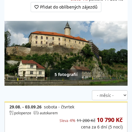
Přidat do oblíbených zájezdů
5 fotografií
29.08. - 03.09.26
sobota - čtvrtek
polopenze
autokarem
10 790 Kč
4%
11 200 Kč
Sleva
cena za 6 dní (5 nocí)