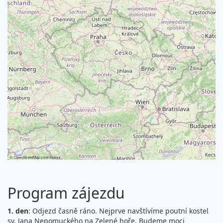
©
OpenStreetMap
contributors
Program zájezdu
1. den
: Odjezd časně ráno. Nejprve navštívíme poutní kostel
sv. Jana Nepomuckého na Zelené hoře. Budeme moci