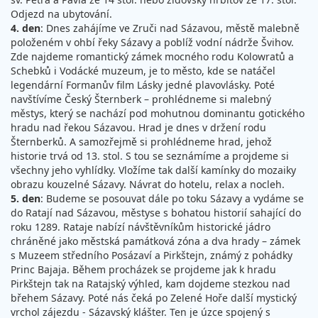
Odjezd na ubytování.
4. den
: Dnes zahájíme ve Zruči nad Sázavou, městě malebně
položeném v ohbí řeky Sázavy a poblíž vodní nádrže Švihov.
Zde najdeme romantický zámek mocného rodu Kolowratů a
Schebků i Vodácké muzeum, je to město, kde se natáčel
legendární Formanův film Lásky jedné plavovlásky. Poté
navštívíme Český Šternberk – prohlédneme si malebný
městys, který se nachází pod mohutnou dominantu gotického
hradu nad řekou Sázavou. Hrad je dnes v držení rodu
Šternberků. A samozřejmě si prohlédneme hrad, jehož
historie trvá od 13. stol. S tou se seznámíme a projdeme si
všechny jeho vyhlídky. Vložíme tak další kamínky do mozaiky
obrazu kouzelné Sázavy. Návrat do hotelu, relax a nocleh.
5. den
: Budeme se posouvat dále po toku Sázavy a vydáme se
do Ratají nad Sázavou, městyse s bohatou historií sahající do
roku 1289. Rataje nabízí návštěvníkům historické jádro
chráněné jako městská památková zóna a dva hrady – zámek
s Muzeem středního Posázaví a Pirkštejn, známý z pohádky
Princ Bajaja. Během procházek se projdeme jak k hradu
Pirkštejn tak na Ratajský výhled, kam dojdeme stezkou nad
břehem Sázavy. Poté nás čeká po Zelené Hoře další mystický
vrchol zájezdu - Sázavský klášter. Ten je úzce spojený s