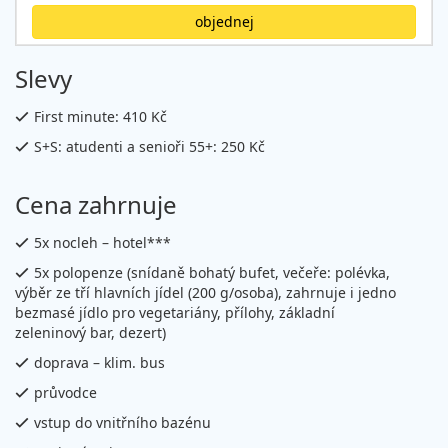
objednej
Slevy
First minute: 410 Kč
S+S: atudenti a senioři 55+: 250 Kč
Cena zahrnuje
5x nocleh – hotel***
5x polopenze (snídaně bohatý bufet, večeře: polévka,
výběr ze tří hlavních jídel (200 g/osoba), zahrnuje i jedno
bezmasé jídlo pro vegetariány, přílohy, základní
zeleninový bar, dezert)
doprava – klim. bus
průvodce
vstup do vnitřního bazénu