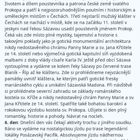
životem a dílem poustevníka a patrona české země svatého
Prokopa a patří k nejpozoruhodnějším poutním i historickým a
uměleckým místům v Čechách. Třetí nejstarší mužský klášter v
Čechách se nachází v místě, kde se na začátku 11. století v
jeskyni nad řekou Sázavou usadil poustevník jménem Prokop.
Čeká vás zde místo plné mystiky, tajemství a historie s
takovými poklady jako je gotická monumentální architektura
nikdy nedostavěného chrámu Panny Marie a sv. Jana Křtitele
ze 14. století nebo výjimečná gotická kapitulní síň vyzdobená
malbami z doby vlády císaře Karla IV. Ještě před obcí Sázava
vystoupíme a vydáme se kolem řeky Sázavy po červené trase
Blaník – Říp až ke klášteru. Zde si prohlédneme nejvzácnější
památky uvnitř kláštera, ke kterým patří gotické fresky
mariánského cyklu a unikátní Sázavská Madona. Při návštěvě
si prohlédnete severní zahradu se základy románského
kostela sv. Kříže a nikdy nedostavěný chrám Panny Marie a sv.
Jana Křtitele ze 14. století. Spatříte také bohatou barokní a
rokokovou výzdobu kostela sv. Prokopa. Užijete si den plný
romantiky, historie a pohody. Návrat na nocleh.
6. den
: Dnešní den vás čekají aktivity trochu z jiného soudku.
Ráno se vydáme na nostalgickou jízdu po trase legendární
lokálky Posázavský Pacifik. Absolvujeme jízdu nádhernou