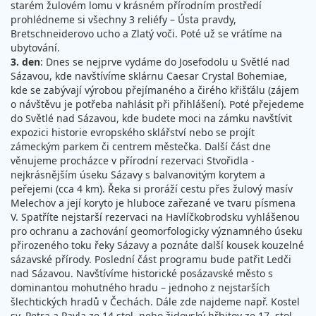
starém žulovém lomu v krásném přírodním prostředí
prohlédneme si všechny 3 reliéfy – Ústa pravdy,
Bretschneiderovo ucho a Zlatý voči. Poté už se vrátíme na
ubytování.
3. den
: Dnes se nejprve vydáme do Josefodolu u Světlé nad
Sázavou, kde navštívíme sklárnu Caesar Crystal Bohemiae,
kde se zabývají výrobou přejímaného a čirého křišťálu (zájem
o návštěvu je potřeba nahlásit při přihlášení). Poté přejedeme
do Světlé nad Sázavou, kde budete moci na zámku navštívit
expozici historie evropského sklářství nebo se projít
zámeckým parkem či centrem městečka. Další část dne
věnujeme procházce v přírodní rezervaci Stvořidla -
nejkrásnějším úseku Sázavy s balvanovitým korytem a
peřejemi (cca 4 km). Řeka si proráží cestu přes žulový masív
Melechov a její koryto je hluboce zařezané ve tvaru písmena
V. Spatříte nejstarší rezervaci na Havlíčkobrodsku vyhlášenou
pro ochranu a zachování geomorfologicky významného úseku
přirozeného toku řeky Sázavy a poznáte další kousek kouzelné
sázavské přírody. Poslední část programu bude patřit Ledči
nad Sázavou. Navštívíme historické posázavské město s
dominantou mohutného hradu – jednoho z nejstarších
šlechtických hradů v Čechách. Dále zde najdeme např. Kostel
sv. Petra a Pavla ze 14 stol. nebo židovský hřbitov ze 17. stol.