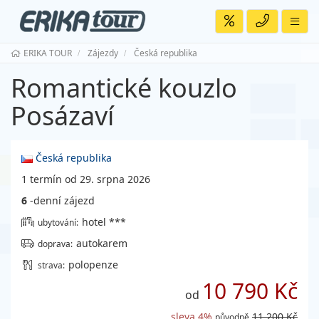
ERIKA TOUR
Zájezdy
Česká republika
Romantické kouzlo
Posázaví
Česká republika
1 termín od 29. srpna 2026
6
-denní zájezd
hotel ***
ubytování:
autokarem
doprava:
polopenze
strava:
10 790 Kč
od
sleva 4%
11 200 Kč
původně