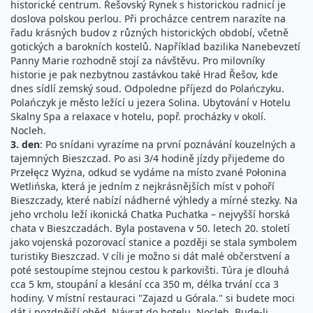
historické centrum. Řešovský Rynek s historickou radnicí je
doslova polskou perlou. Při procházce centrem narazíte na
řadu krásných budov z různých historických období, včetně
gotických a barokních kostelů. Například bazilika Nanebevzetí
Panny Marie rozhodně stojí za návštěvu. Pro milovníky
historie je pak nezbytnou zastávkou také Hrad Řešov, kde
dnes sídlí zemský soud. Odpoledne příjezd do Polańczyku.
Polańczyk je město ležící u jezera Solina. Ubytování v Hotelu
Skalny Spa a relaxace v hotelu, popř. procházky v okolí.
Nocleh.
3. den
: Po snídani vyrazíme na první poznávání kouzelných a
tajemných Bieszczad. Po asi 3/4 hodině jízdy přijedeme do
Przełęcz Wyżna, odkud se vydáme na místo zvané Połonina
Wetlińska, která je jedním z nejkrásnějších míst v pohoří
Bieszczady, které nabízí nádherné výhledy a mírné stezky. Na
jeho vrcholu leží ikonická Chatka Puchatka – nejvyšší horská
chata v Bieszczadách. Byla postavena v 50. letech 20. století
jako vojenská pozorovací stanice a později se stala symbolem
turistiky Bieszczad. V cíli je možno si dát malé občerstvení a
poté sestoupíme stejnou cestou k parkovišti. Túra je dlouhá
cca 5 km, stoupání a klesání cca 350 m, délka trvání cca 3
hodiny. V místní restauraci "Zajazd u Górala." si budete moci
dát i pozdnější oběd. Návrat do hotelu, Nocleh. Bude-li