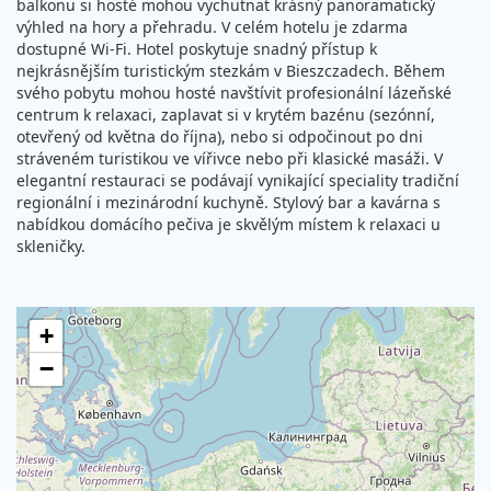
balkonu si hosté mohou vychutnat krásný panoramatický
výhled na hory a přehradu. V celém hotelu je zdarma
dostupné Wi-Fi. Hotel poskytuje snadný přístup k
nejkrásnějším turistickým stezkám v Bieszczadech. Během
svého pobytu mohou hosté navštívit profesionální lázeňské
centrum k relaxaci, zaplavat si v krytém bazénu (sezónní,
otevřený od května do října), nebo si odpočinout po dni
stráveném turistikou ve vířivce nebo při klasické masáži. V
elegantní restauraci se podávají vynikající speciality tradiční
regionální i mezinárodní kuchyně. Stylový bar a kavárna s
nabídkou domácího pečiva je skvělým místem k relaxaci u
skleničky.
+
−