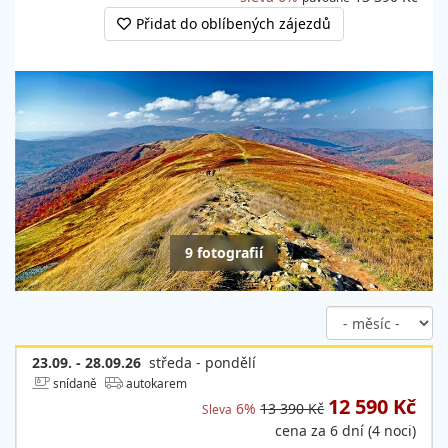
Přidat do oblíbených zájezdů
9 fotografií
23.09. - 28.09.26
středa - pondělí
snídaně
autokarem
12 590 Kč
6%
13 390 Kč
Sleva
cena za 6 dní (4 noci)