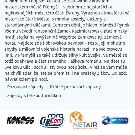
6. den
: Ráno odjezd, cestou se zastavíme v krásném
historickém městě Přemyšl – v jednom z nejstarších a
nejkrásnějších měst této části Evropy. Výraznou atmosféru má
historické Staré Město, s mnoha kostely, kláštery a
starodávnými uličkami. Centrem dění je hlavní náměstí Rynek.
Všemu vévodí renesanční Zamek Kazimierzowski (Kazimírský
hrad) stojící na vyvýšenině Wzgórze Zamkowe (tj. zámková
hora). Najdete zde i obrovskou pevnost – resp. Její mohutné
zbytky a milovníci vojenské historie narazí i na Molotovovu
linii. V Přemyšli se také udržuje silný kult Švejka. Ve městě se
totiž odehrávala část známého Haškova románu. Najdete tu
Švejkovu ulici, sochu i stylovou hospůdku, v níž se vám může
na chvíli zdát, že jste se přemístili na pražský Žižkov. Odjezd,
návrat kolem půlnoci.
Poznávací zájezdy
Krátké poznávací zájezdy
Zájezdy s lehkou turistikou