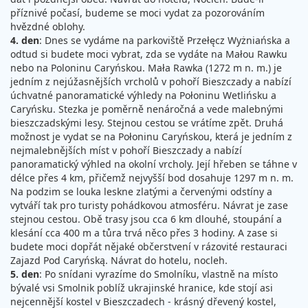
příznivé počasí, budeme se moci vydat za pozorováním
hvězdné oblohy.
4. den
: Dnes se vydáme na parkoviště Przełęcz Wyżniańska a
odtud si budete moci vybrat, zda se vydáte na Małou Rawku
nebo na Poloninu Caryńskou. Mała Rawka (1272 m n. m.) je
jedním z nejúžasnějších vrcholů v pohoří Bieszczady a nabízí
úchvatné panoramatické výhledy na Połoninu Wetlińsku a
Caryńsku. Stezka je poměrně nenáročná a vede malebnými
bieszczadskými lesy. Stejnou cestou se vrátíme zpět. Druhá
možnost je vydat se na Połoninu Caryńskou, která je jedním z
nejmalebnějších míst v pohoří Bieszczady a nabízí
panoramatický výhled na okolní vrcholy. Její hřeben se táhne v
délce přes 4 km, přičemž nejvyšší bod dosahuje 1297 m n. m.
Na podzim se louka leskne zlatými a červenými odstíny a
vytváří tak pro turisty pohádkovou atmosféru. Návrat je zase
stejnou cestou. Obě trasy jsou cca 6 km dlouhé, stoupání a
klesání cca 400 m a tůra trvá něco přes 3 hodiny. A zase si
budete moci dopřát nějaké občerstvení v rázovité restauraci
Zajazd Pod Caryńską. Návrat do hotelu, nocleh.
5. den
: Po snídani vyrazíme do Smolníku, vlastně na místo
bývalé vsi Smolnik poblíž ukrajinské hranice, kde stojí asi
nejcennější kostel v Bieszczadech - krásný dřevený kostel,