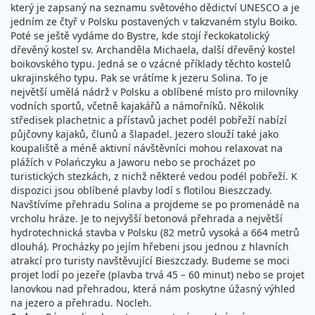
který je zapsaný na seznamu světového dědictví UNESCO a je
jedním ze čtyř v Polsku postavených v takzvaném stylu Boiko.
Poté se ještě vydáme do Bystre, kde stojí řeckokatolický
dřevěný kostel sv. Archanděla Michaela, další dřevěný kostel
boikovského typu. Jedná se o vzácné příklady těchto kostelů
ukrajinského typu. Pak se vrátíme k jezeru Solina. To je
největší umělá nádrž v Polsku a oblíbené místo pro milovníky
vodních sportů, včetně kajakářů a námořníků. Několik
středisek plachetnic a přístavů jachet podél pobřeží nabízí
půjčovny kajaků, člunů a šlapadel. Jezero slouží také jako
koupaliště a méně aktivní návštěvníci mohou relaxovat na
plážích v Polańczyku a Jaworu nebo se procházet po
turistických stezkách, z nichž některé vedou podél pobřeží. K
dispozici jsou oblíbené plavby lodí s flotilou Bieszczady.
Navštívíme přehradu Solina a projdeme se po promenádě na
vrcholu hráze. Je to nejvyšší betonová přehrada a největší
hydrotechnická stavba v Polsku (82 metrů vysoká a 664 metrů
dlouhá). Procházky po jejím hřebeni jsou jednou z hlavních
atrakcí pro turisty navštěvující Bieszczady. Budeme se moci
projet lodí po jezeře (plavba trvá 45 – 60 minut) nebo se projet
lanovkou nad přehradou, která nám poskytne úžasný výhled
na jezero a přehradu. Nocleh.