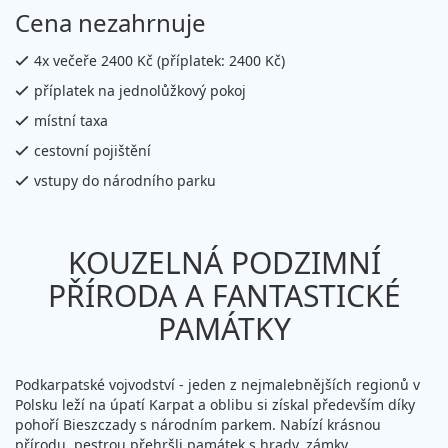
Cena nezahrnuje
4x večeře 2400 Kč (příplatek: 2400 Kč)
příplatek na jednolůžkový pokoj
místní taxa
cestovní pojištění
vstupy do národního parku
KOUZELNÁ PODZIMNÍ
PŘÍRODA A FANTASTICKÉ
PAMÁTKY
Podkarpatské vojvodství - jeden z nejmalebnějších regionů v
Polsku leží na úpatí Karpat a oblibu si získal především díky
pohoří Bieszczady s národním parkem. Nabízí krásnou
přírodu, pestrou přehršli památek s hrady, zámky,