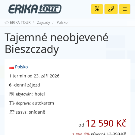
ERIKA TOUR
Zájezdy
Polsko
Tajemné neobjevené
Bieszczady
Polsko
1 termín od 23. září 2026
6
-denní zájezd
hotel
ubytování:
autokarem
doprava:
snídaně
strava:
12 590 Kč
od
sleva 6%
13 390 Kč
původně