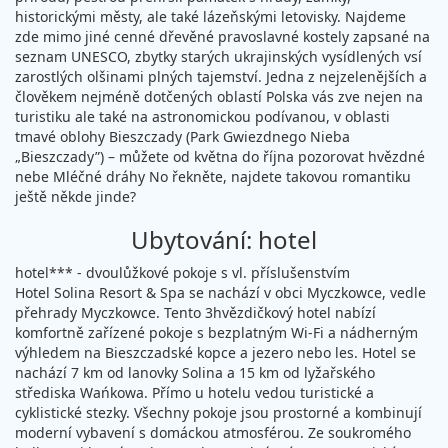
historickými městy, ale také lázeňskými letovisky. Najdeme
zde mimo jiné cenné dřevěné pravoslavné kostely zapsané na
seznam UNESCO, zbytky starých ukrajinských vysídlených vsí
zarostlých olšinami plných tajemství. Jedna z nejzelenějších a
člověkem nejméně dotčených oblastí Polska vás zve nejen na
turistiku ale také na astronomickou podívanou, v oblasti
tmavé oblohy Bieszczady (Park Gwiezdnego Nieba
„Bieszczady”) – můžete od května do října pozorovat hvězdné
nebe Mléčné dráhy No řekněte, najdete takovou romantiku
ještě někde jinde?
Ubytování: hotel
hotel*** - dvoulůžkové pokoje s vl. příslušenstvím
Hotel Solina Resort & Spa se nachází v obci Myczkowce, vedle
přehrady Myczkowce. Tento 3hvězdičkový hotel nabízí
komfortně zařízené pokoje s bezplatným Wi-Fi a nádherným
výhledem na Bieszczadské kopce a jezero nebo les. Hotel se
nachází 7 km od lanovky Solina a 15 km od lyžařského
střediska Wańkowa. Přímo u hotelu vedou turistické a
cyklistické stezky. Všechny pokoje jsou prostorné a kombinují
moderní vybavení s domáckou atmosférou. Ze soukromého