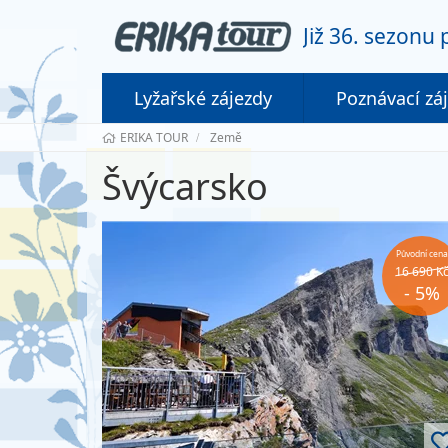
Již 36. sezonu
Lyžařské zájezdy
Poznávací zá
ERIKA TOUR
Země
Švýcarsko
Původní cena
16 690 K
- 5%