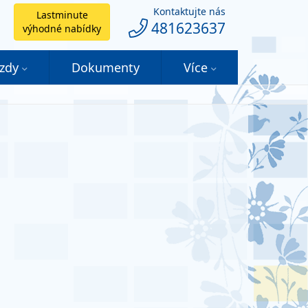
Kontaktujte nás
Lastminute
481623637
výhodné nabídky
ezdy
Dokumenty
Více