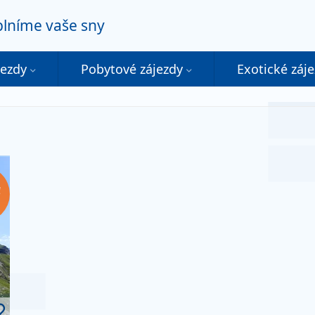
 plníme vaše sny
jezdy
Pobytové zájezdy
Exotické záj
č