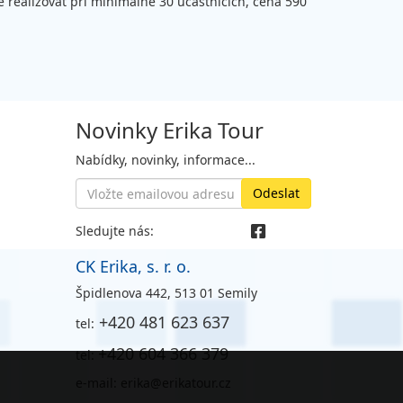
ze realizovat při minimálně 30 účastnících, cena 590
Novinky Erika Tour
Nabídky, novinky, informace...
Sledujte nás:
CK Erika, s. r. o.
Špidlenova 442, 513 01 Semily
+420 481 623 637
tel:
+420 604 366 379
tel:
e-mail: erika@erikatour.cz