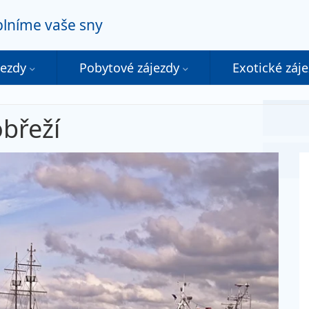
 plníme vaše sny
jezdy
Pobytové zájezdy
Exotické záj
obřeží