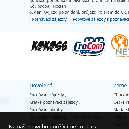
gotickou pětipodlažní mlýnskou bránu ze 14. století,
Kč / osoba). Nocleh.
6. den
: Odjezd po snídani, průjezd Polskem do ČR. 
Poznávací zájezdy
Pobytové zájezdy s poznáv
Dovolená
Země
Poznávací zájezdy
,
Chorvat
Krátké poznávací zájezdy
,
Česká r
Poznávací okruhy
,
Maďars
Jednodenní zájezdy
,
Exotické zájezdy
,
Polsko
,
Pobytové zájezdy
,
Lyžařské zájezdy
,
Portuga
Na našem webu používáme cookies