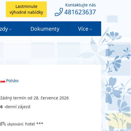
Kontaktujte nás
Lastminute
481623637
výhodné nabídky
ezdy
Dokumenty
Více
Polsko
žádný termín od 28. července 2026
6
-denní zájezd
hotel ***
ubytování: