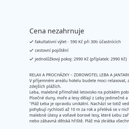
Cena nezahrnuje
fakultativní výlet - 590 Kč při 30ti účastnících
cestovní pojištění
jednolůžkový pokoj: 2990 Kč (příplatek: 2990 Kč)
RELAX A PROCHÁZKY – ZDROWOTEL LEBA A JANTAR
V příjemném areálu hotelu budete moci relaxovat, a
zdejších plážích.
Leba, malebné přímořské letovisko na polském pobře
Písečné duny, moře a lesy dělají z Leby jedinečné 
"Pláž Łeba je opravdu unikátní. Nachází se totiž ve
pohybují rychlostí až 10 m za rok a přelévá se v nic
malebné útesy a voňavé borové lesy, které Łebu zařa
nebo zábavná dětská hřiště. Pláž má zkrátka všechno