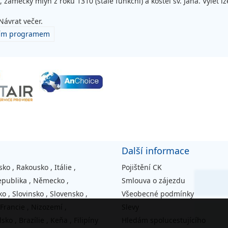
 zámecký mlýn z roku 1310 (stále funkční) a kostel sv. Jana. Výlet l
Návrat večer.
acím programem
Další informace
sko
,
Rakousko
,
Itálie
,
Pojištění CK
epublika
,
Německo
,
Smlouva o zájezdu
ko
,
Slovinsko
,
Slovensko
,
Všeobecné podmínky
Francie
,
Nizozemí
,
Slevy
lsko
,
Brazílie
,
Keňa
,
Filipíny
Hledám spolucestujícího