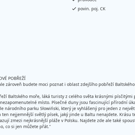
povin. poj. CK
OVÉ POBŘEŽÍ
le zároveň budete moci poznat i oblast zdejšího pobřeží Baltského
ží Baltského moře, láká turisty z celého světa krásnými písčitými 
a nezapomenutelné místo. Písečné duny jsou fascinující přírodní úk
dle národního parku Słowiński, který je vyhlášený pro jeden z nejvě
h ten nejjemnější světlý písek, jaký jinde u Baltu nenajdete. Krásu 
zují zmezi nejkrásnější pláže v Polsku. Najdete zde ale také spoustu
, co si jen můžete přát."