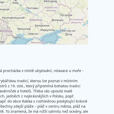
á procházka v místě ubytování, relaxace u moře -
rybářskou tradicí, kterou lze poznat v místním
rů z 19. stol., který připomíná bohatou tradici
avárniček a hotelů. Třeba vás upoutá malé
, jedněch z nejkrásnějších v Polsku, popř.
např. do obce Rabka s rozhlednou poskytující krásné
všechny zdejší pláže – pláž v centru města, pláž na
ě. To znamená, že má nižší salinitu než oceány, ale