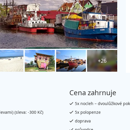
+26
Cena zahrnuje
5x nocleh – dvoulůžkové poko
levami) (sleva: -300 Kč)
5x polopenze
doprava
průvodce