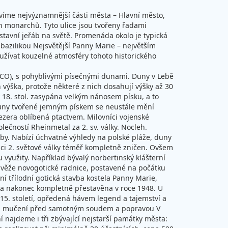
víme nejvýznamnější části města – Hlavní město,
ch monarchů. Tyto ulice jsou tvořeny řadami
stavní jeřáb na světě. Promenáda okolo je typická
bazilikou Nejsvětější Panny Marie – největším
 užívat kouzelné atmosféry tohoto historického
ESCO), s pohyblivými písečnými dunami. Duny v Lebě
 výška, protože některé z nich dosahují výšky až 30
 18. stol. zasypána velkým nánosem písku, a to
y. Duny tvořené jemným pískem se neustále mění
jezera oblíbená ptactvem. Milovníci vojenské
ečností Rheinmetal za 2. sv. války. Nocleh.
Leby. Nabízí úchvatné výhledy na polské pláže, duny
nci 2. světové války téměř kompletně zničen. Ovšem
 využity. Například bývalý norbertinský klášterní
é věže novogotické radnice, postavené na počátku
í třílodní gotická stavba kostela Panny Marie,
y a nakonec kompletně přestavěna v roce 1948. U
5. století, opředená hávem legend a tajemství a
hů a mučení před samotným soudem a popravou V
 najdeme i tři zbývající nejstarší památky města: