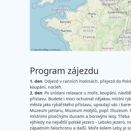
©
OpenStreetMap
contributors
Program zájezdu
1. den
: Odjezd v ranních hodinách, přejezd do Pols
koupání, nocleh.
2. den
: Po snídani relaxace u moře, koupání, návšt
přístavu. Budete i moci ochutnat nějakou místní ryb
města jako rybářského přístavu, upoutají vás i ba
Muzeum jantaru, Muzeum motýlů, popř. Illuzeum. Mů
místními písečnými dunami a borovými lesy. Třeba bu
výhledy na největší polské jezero - Lebsko jezero, n
západním falochronu a další. Moře kolem Leby je so