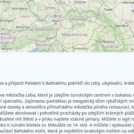
ka a přejezd Polskem k Baltskému pobřeží do Leby, ubytování, krátk
ěva městečka Leba, které je zdejším turistickým centrem s bohatou 
í specialitu. Zajímavou památkou je neogotický dům rybářských mist
revné domky a atmosféra přímořského městečka plného restaurací, k
žete absolvovat i pohodlné procházky po zdejších krásných plážích
dete mít štěstí a v písku najdete vzácné jantary. Můžete si vyjít 
ebo k ruinám kostela sv. Mikuláše ze 14. stol. A můžete i vyzkoušet 
učástí Baltského moře, které je největším brakickým mořem na svět