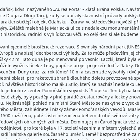
aňsk, kdysi nazývaného „Aurea Porta“ - Zlatá Brána Polska. Navští
ice Dluga a Dlugi Targ), kudy se ubíraly slavnostní průvody polský
rakterističtější objekt Gdaňsku - Žuraw, ve středověku největší pří
ýry. Zvláště malebná je Mariacká ulice s nedalekou monumentální 
 historickou radnici s vyhlídkovou věží. Po celý den si ale budeme
rování ojedinělé biosférické rezervace Slowinský národní park (UN
Evropě a nabízejí dechberoucí výhledy. Za to může především jejich
ýšky 42 m. Tato duna je pojmenovaná po vesnici Laczki, která byla v
 můžete využít vláček z Leby, popř. se projet po jezeře lodí z Rabk
cenérii. Duny urazí za rok téměř 10 m a časem zde vytvořily i dvě 
šební oblasti pro raketové zbraně dlouhého doletu provozované spol
př. návštěva historického majáku Stilo, který se nachází nedaleko 
t do jednoho z center Pomořského vojvodství Slupsku. Ten byl na ko
ěstě zbyly, byly později v plné parádě zrestaurovány a leckdy znovu
u. Nejkrásnější pohled na místní Staré Město se naskytne z vysok
tarého Města, zahlédnete i nízký zámek Pomořanských vévodů. Masivn
ce 1500 rozšířena, poté částečně zničena během druhé světové válk
ředověkých obranných zdí města. Dominuje jim Čarodějnická věž z 1
odějnictví, pro které byla v 17. století vězením a místem výslec
 sídlí Baltská galerie současného umění. Téměř bezprostředně za ní