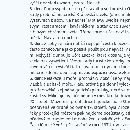
vyšší než sladkovodní jezera. Nocleh.
3. den
: Ráno vyjedeme do přístavního velkoměsta Gd
kudy probíhá historická Královská stezka (dnešní ul
výstavních budov. Na nábřeží Motlawy uvidíte nejcha
svými restauracemi, kavárničkami a stánky se suven
cihlovým chrámem světa. Třeba zbude i čas navštívit
města. Návrat na nocleh.
4. den
: Z Leby se nám nabízí nejlepší cesta k pozo
často označované jako polská poušť jsou nejvyšší v 
m. Nejvyšší dunou je Góra Laczka, která dosahuje v
zcela bez vysvětlení. Vedou tady turistické stezky,
vlivem větru a vytváří tak úchvatnou a dynamickou s
historie zde najdou i zajímavou expozici bývalé zku
5. den
: Relaxace u moře, procházky v okolí Leby, na
v Lebě a Baltské moře. (Fakultativně půldenní výle
ty středověké (zejména gotické) památky, které ve m
kostel sv. Mikolaje byl přeměněn v městkou knihovn
20. století. Můžete si prohlédnout gotické jádro S
postavená ve druhé polovině 19. století, byla v ro
řeky protékající městem pak najdeme pozůstatky st
především tragédiemi mnoha žen, obviněných z čar
Čarodějnické věži, přestavěné v roce 1974, nyní zde