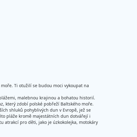
 moře. Ti otužilí se budou moci vykoupat na
plážemi, malebnou krajinou a bohatou historií.
az, který zdobí polské pobřeží Baltského moře.
tších shluků pohyblivých dun v Evropě, jež se
této pláže kromě majestátních dun dotvářejí i
 atrakcí pro děti, jako je úzkokolejka, motokáry