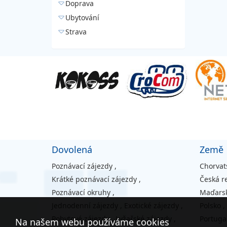
Doprava
Ubytování
Strava
Dovolená
Země
Poznávací zájezdy
,
Chorvat
Krátké poznávací zájezdy
,
Česká r
Poznávací okruhy
,
Maďars
Jednodenní zájezdy
,
Exotické zájezdy
,
Polsko
,
Pobytové zájezdy
,
Lyžařské zájezdy
,
Portuga
Na našem webu používáme cookies