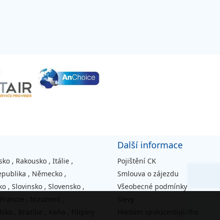
Další informace
sko
,
Rakousko
,
Itálie
,
Pojištění CK
epublika
,
Německo
,
Smlouva o zájezdu
ko
,
Slovinsko
,
Slovensko
,
Všeobecné podmínky
Francie
,
Nizozemí
,
Slevy
lsko
,
Brazílie
,
Keňa
,
Filipíny
Hledám spolucestujícího