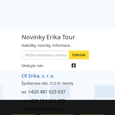
Novinky Erika Tour
Nabídky, novinky, informace...
Sledujte nás:
CK Erika, s. r. o.
Špidlenova 442, 513 01 Semily
+420 481 623 637
tel:
+420 604 366 379
tel:
e-mail: erika@erikatour.cz