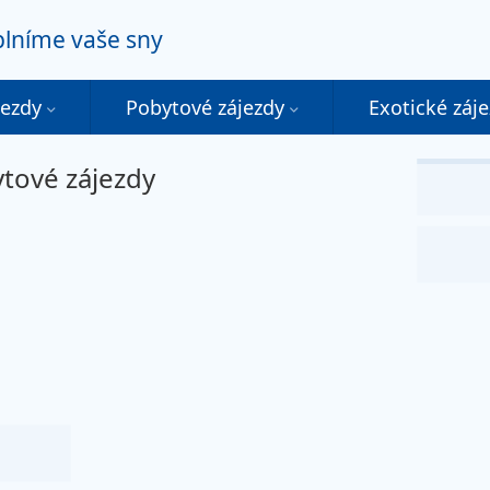
 plníme vaše sny
jezdy
Pobytové zájezdy
Exotické záj
tové zájezdy