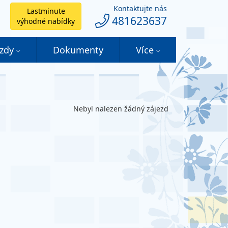
Kontaktujte nás
Lastminute
481623637
výhodné nabídky
ezdy
Dokumenty
Více
Nebyl nalezen žádný zájezd