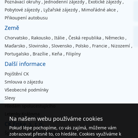
Poznávací okruhy
,
Jednodenní zájezdy
,
Exotické zájezdy
,
Pobytové zájezdy
,
Lyžařské zájezdy
,
Mimořádné akce
,
Přikoupení autobusu
Země
Chorvatsko
,
Rakousko
,
Itálie
,
Česká republika
,
Německo
,
Maďarsko
,
Slovinsko
,
Slovensko
,
Polsko
,
Francie
,
Nizozemí
,
Portugalsko
,
Brazílie
,
Keňa
,
Filipíny
Další informace
Pojištění CK
Smlouva o zájezdu
Všeobecné podmínky
Slevy
Hledám spolucestujícího
Letenky Královna
Na našem webu používáme cookies
CK Erika, s. r. o.
Pokud lépe pochopíme, co vás zajímá, můžeme vám
Špidlenova 442, 513 01 Semily
zobrazovat přesně to, co hledáte. Cookies využíváme k