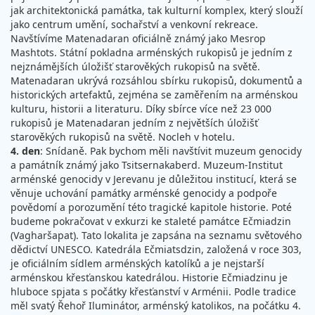
jak architektonická památka, tak kulturní komplex, který slouží
jako centrum umění, sochařství a venkovní rekreace.
Navštívíme Matenadaran oficiálně známý jako Mesrop
Mashtots. Státní pokladna arménských rukopisů je jedním z
nejznámějších úložišť starověkých rukopisů na světě.
Matenadaran ukrývá rozsáhlou sbírku rukopisů, dokumentů a
historických artefaktů, zejména se zaměřením na arménskou
kulturu, historii a literaturu. Díky sbírce více než 23 000
rukopisů je Matenadaran jedním z největších úložišť
starověkých rukopisů na světě. Nocleh v hotelu.
4. den
: Snídaně. Pak bychom měli navštívit muzeum genocidy
a památník známý jako Tsitsernakaberd. Muzeum-Institut
arménské genocidy v Jerevanu je důležitou institucí, která se
věnuje uchování památky arménské genocidy a podpoře
povědomí a porozumění této tragické kapitole historie. Poté
budeme pokračovat v exkurzi ke staleté památce Ečmiadzin
(Vagharšapat). Tato lokalita je zapsána na seznamu světového
dědictví UNESCO. Katedrála Ečmiatsdzin, založená v roce 303,
je oficiálním sídlem arménských katolíků a je nejstarší
arménskou křesťanskou katedrálou. Historie Ečmiadzinu je
hluboce spjata s počátky křesťanství v Arménii. Podle tradice
měl svatý Řehoř Iluminátor, arménský katolikos, na počátku 4.