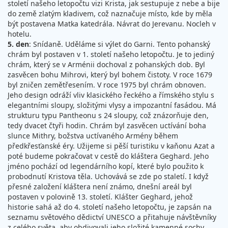
století našeho letopočtu vizi Krista, jak sestupuje z nebe a bije
do země zlatým kladivem, což naznačuje místo, kde by měla
být postavena Matka katedrála. Návrat do Jerevanu. Nocleh v
hotelu.
5. den
: Snídaně. Uděláme si výlet do Garni. Tento pohanský
chrám byl postaven v 1. století našeho letopočtu. Je to jediný
chrám, který se v Arménii dochoval z pohanských dob. Byl
zasvěcen bohu Mihrovi, který byl bohem čistoty. V roce 1679
byl zničen zemětřesením. V roce 1975 byl chrám obnoven.
Jeho design odráží vliv klasického řeckého a římského stylu s
elegantními sloupy, složitými vlysy a impozantní fasádou. Má
strukturu typu Pantheonu s 24 sloupy, což znázorňuje den,
tedy dvacet čtyři hodin. Chrám byl zasvěcen uctívání boha
slunce Mithry, božstva uctívaného Armény během
předkřesťanské éry. Užijeme si pěší turistiku v kaňonu Azat a
poté budeme pokračovat v cestě do kláštera Geghard. Jeho
jméno pochází od legendárního kopí, které bylo použito k
probodnutí Kristova těla. Uchovává se zde po staletí. I když
přesné založení kláštera není známo, dnešní areál byl
postaven v polovině 13. století. Klášter Geghard, jehož
historie sahá až do 4. století našeho letopočtu, je zapsán na
seznamu světového dědictví UNESCO a přitahuje návštěvníky
z celého světa, aby obdivovali jeho složité kamenné sochy,