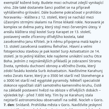
exemplář kožené boty. Budete moci ochutnat zdejší vynikající
víno. Zde také dostanete šanci podílet se na přípravě
vyhlášeného grilování. Dále budeme pokračovat v prohlídce
Noravanku - kláštera z 12. století, který se nachází mezi
úžasnými strmými skalami na římse klikaté rokle. Noravank je
komplex se dvěma patry, který stojí mezi červenými útesy. V
areálu kláštera stojí kostel Surp Karapet ze 13. století,
postavený vedle zříceniny dřívějšího kostela, také
zasvěceného Janu Křtiteli. Je k němu připojena malá kaple z
13. století zasvěcená svatému Řehořovi. Hlavní a velmi
fotogenickou stavbou je pak kostel Surp Astvatsatsin ze 14.
století. Je to jediný klášter, kde najdeme unikátní sochu Otce
Boha. Jedním z nejznámějších příkladů je zobrazení Stromu
života, symbolu duchovní obnovy a věčného života, který
zdobí fasádu kostela Surb Astvatsatsin. Navštivíme Karahunj
nebo Zorats Karer, který je o 3500 let starší než Stonehenge a
o 3000 let starší než egyptské pyramidy. Někteří specialisté
dokonce vypočítali stáří samotného kamenného kruhu, čistě
na základě postavení hvězd na obloze v dřívějších dobách –
výsledek byl - před 7.600 lety. Tím by se Karahunj stala
nejstarší astronomickou observatoří na světě. Nocleh v Goris.
7. den
: Snídaně. Prohlídka města v Goris. Navštívíte jeskynní