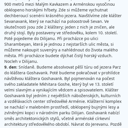
900 metrů mezi Malým Kavkazem a Arménskou vysočinou
obklopeno horskými hřbety. Zde si můžeme vychutnat
dechberoucí scenérii krásného jezera. Navštívíme zde klášter
Sevanavank, který se nachází na poloostrově Sevan. Ve
skutečnosti jsou zde 2 kláštery; jeden z nich je zničen, ale
druhý stojí. Byly postaveny ve středověku, kolem 10. století.
Poté pojedeme do Dilijanu. Při procházce po ulici
Sharambeyan, která je jednou z nejstarších ulic města, si
můžeme nakoupit suvenýry a nahlédnout do života malého
města. Při procházce budete dýchat čistý horský vzduch.
Nocleh v Dilijanu.
9. den
: Snídaně. Budeme absolvovat pěší túru od jezera Parz
do kláštera Goshavank. Poté budeme pokračovat v prohlídce
návštěvou kláštera Goshavank. Byl pojmenován na počest
svého zakladatele Mkhitara Goshe, který byl ve 13. století
velmi slavným a vynikajícím vědcem a spisovatelem. Klášter
Goshavank byl jedním z největších náboženských, kulturních
a vzdělávacích center středověké Arménie. Klášterní komplex
se nachází v malebném prostředí, obklopený bujnými lesy a
zvlněnými kopci v národním parku Dilijan. Goshavank nabízí
směs architektonických stylů, včetně arménské církevní
architektury středověkého období. Návrat do Jerevanu. Pozdě