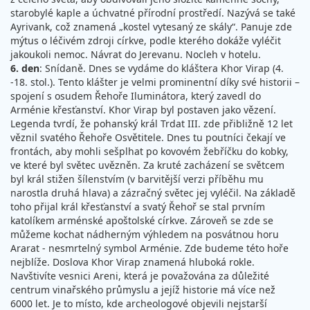
starobylé kaple a úchvatné přírodní prostředí. Nazývá se také
Ayrivank, což znamená „kostel vytesaný ze skály“. Panuje zde
mýtus o léčivém zdroji církve, podle kterého dokáže vyléčit
jakoukoli nemoc. Návrat do Jerevanu. Nocleh v hotelu.
6. den
: Snídaně. Dnes se vydáme do kláštera Khor Virap (4.
-18. stol.). Tento klášter je velmi prominentní díky své historii –
spojení s osudem Řehoře Iluminátora, který zavedl do
Arménie křesťanství. Khor Virap byl postaven jako vězení.
Legenda tvrdí, že pohanský král Trdat III. zde přibližně 12 let
věznil svatého Řehoře Osvětitele. Dnes tu poutníci čekají ve
frontách, aby mohli sešplhat po kovovém žebříčku do kobky,
ve které byl světec uvězněn. Za kruté zacházení se světcem
byl král stižen šílenstvím (v barvitější verzi příběhu mu
narostla druhá hlava) a zázračný světec jej vyléčil. Na základě
toho přijal král křesťanství a svatý Řehoř se stal prvním
katolíkem arménské apoštolské církve. Zároveň se zde se
můžeme kochat nádherným výhledem na posvátnou horu
Ararat - nesmrtelný symbol Arménie. Zde budeme této hoře
nejblíže. Doslova Khor Virap znamená hluboká rokle.
Navštivíte vesnici Areni, která je považována za důležité
centrum vinařského průmyslu a jejíž historie má více než
6000 let. Je to místo, kde archeologové objevili nejstarší