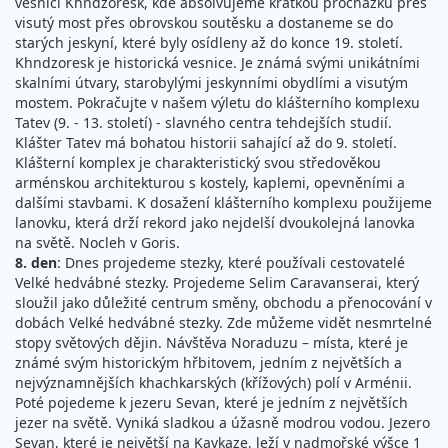
vesnici Khndzoresk, kde absolvujeme krátkou procházku přes
visutý most přes obrovskou soutěsku a dostaneme se do
starých jeskyní, které byly osídleny až do konce 19. století.
Khndzoresk je historická vesnice. Je známá svými unikátními
skalními útvary, starobylými jeskynními obydlími a visutým
mostem. Pokračujte v našem výletu do klášterního komplexu
Tatev (9. - 13. století) - slavného centra tehdejších studií.
Klášter Tatev má bohatou historii sahající až do 9. století.
Klášterní komplex je charakteristický svou středověkou
arménskou architekturou s kostely, kaplemi, opevněními a
dalšími stavbami. K dosažení klášterního komplexu použijeme
lanovku, která drží rekord jako nejdelší dvoukolejná lanovka
na světě. Nocleh v Goris.
8. den
: Dnes projedeme stezky, které používali cestovatelé
Velké hedvábné stezky. Projedeme Selim Caravanserai, který
sloužil jako důležité centrum směny, obchodu a přenocování v
dobách Velké hedvábné stezky. Zde můžeme vidět nesmrtelné
stopy světových dějin. Návštěva Noraduzu – místa, které je
známé svým historickým hřbitovem, jedním z největších a
nejvýznamnějších khachkarských (křížových) polí v Arménii.
Poté pojedeme k jezeru Sevan, které je jedním z největších
jezer na světě. Vyniká sladkou a úžasně modrou vodou. Jezero
Sevan, které je největší na Kavkaze, leží v nadmořské výšce 1