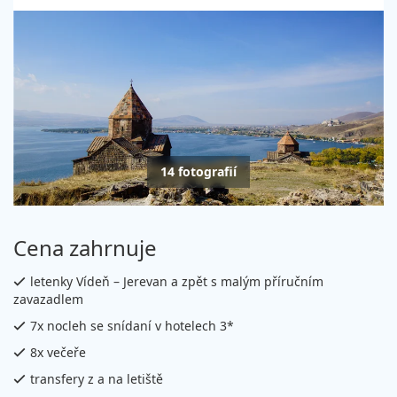
14 fotografií
Cena zahrnuje
letenky Vídeň – Jerevan a zpět s malým příručním
zavazadlem
7x nocleh se snídaní v hotelech 3*
8x večeře
transfery z a na letiště