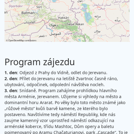
©
OpenStreetMap
contributors
Program zájezdu
1. den
: Odjezd z Prahy do Vídně, odlet do Jerevanu.
2. den
: Přílet do Jerevanu na letiště Zvartnoc časně ráno,
ubytování, odpočinek, odpolední návštěva nocleh.
3. den
: Snídaně. Program zahájíme prohlídkou hlavního
města Arménie, Jerevanem. Užijeme si výhledy na město a
dominantní horu Ararat. Po věky bylo toto město známé jako
„růžové město“ kvůli barvě kamene, ze kterého bylo
postaveno. Navštívíme tedy náměstí Republiky, kde nás
zaujme kamenný vzor uprostřed náměstí odkazující na
arménské koberce, třídu Mashtoc, Dům opery a baletu
pojmenovaný po Aramu Chačaturjanovi, park „Cascade“. To je