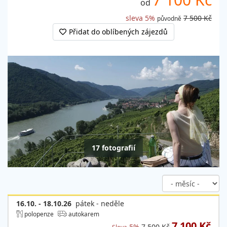
od
sleva 5%
7 500 Kč
původně
Přidat do oblíbených zájezdů
17 fotografií
16.10. - 18.10.26
pátek - neděle
polopenze
autokarem
7 100 Kč
5%
7 500 Kč