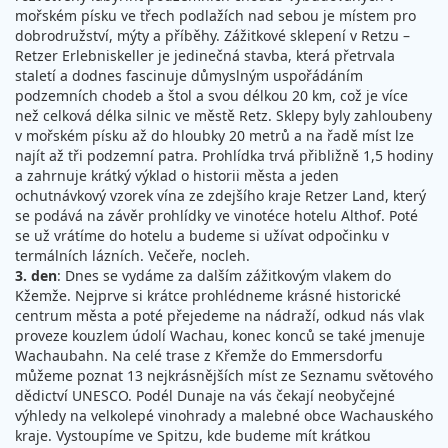
mořském písku ve třech podlažích nad sebou je místem pro
dobrodružství, mýty a příběhy. Zážitkové sklepení v Retzu –
Retzer Erlebniskeller je jedinečná stavba, která přetrvala
staletí a dodnes fascinuje důmyslným uspořádáním
podzemních chodeb a štol a svou délkou 20 km, což je více
než celková délka silnic ve městě Retz. Sklepy byly zahloubeny
v mořském písku až do hloubky 20 metrů a na řadě míst lze
najít až tři podzemní patra. Prohlídka trvá přibližně 1,5 hodiny
a zahrnuje krátký výklad o historii města a jeden
ochutnávkový vzorek vína ze zdejšího kraje Retzer Land, který
se podává na závěr prohlídky ve vinotéce hotelu Althof. Poté
se už vrátíme do hotelu a budeme si užívat odpočinku v
termálních lázních. Večeře, nocleh.
3. den
: Dnes se vydáme za dalším zážitkovým vlakem do
Kžemže. Nejprve si krátce prohlédneme krásné historické
centrum města a poté přejedeme na nádraží, odkud nás vlak
proveze kouzlem údolí Wachau, konec konců se také jmenuje
Wachaubahn. Na celé trase z Křemže do Emmersdorfu
můžeme poznat 13 nejkrásnějších míst ze Seznamu světového
dědictví UNESCO. Podél Dunaje na vás čekají neobyčejné
výhledy na velkolepé vinohrady a malebné obce Wachauského
kraje. Vystoupíme ve Spitzu, kde budeme mít krátkou