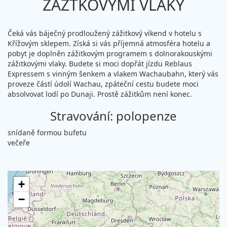
ZÁŽTKOVÝMI VLAKY
Čeká vás báječný prodloužený zážitkový víkend v hotelu s
Křížovým sklepem. Získá si vás příjemná atmosféra hotelu a
pobyt je doplněn zážitkovým programem s dolnorakouskými
zážitkovými vlaky. Budete si moci dopřát jízdu Reblaus
Expressem s vinným šenkem a vlakem Wachaubahn, který vás
proveze částí údolí Wachau, zpáteční cestu budete moci
absolvovat lodí po Dunaji. Prostě zážitkům není konec.
Stravování: polopenze
snídaně formou bufetu
večeře
+
−