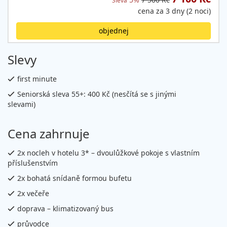
Sleva
cena za 3 dny (2 noci)
objednej
Slevy
first minute
Seniorská sleva 55+: 400 Kč (nesčítá se s jinými
slevami)
Cena zahrnuje
2x nocleh v hotelu 3* – dvoulůžkové pokoje s vlastním
příslušenstvím
2x bohatá snídaně formou bufetu
2x večeře
doprava – klimatizovaný bus
průvodce