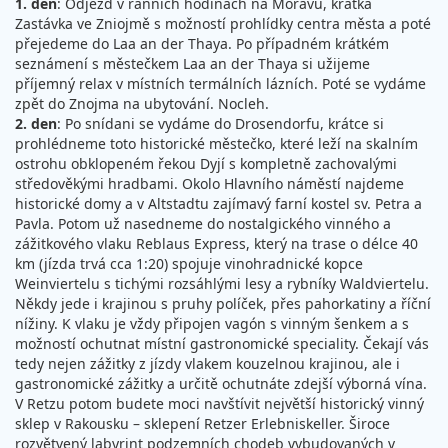
1. den
: Odjezd v ranních hodinách na Moravu, krátka
Zastávka ve Zniojmě s možností prohlídky centra města a poté
přejedeme do Laa an der Thaya. Po případném krátkém
seznámení s městečkem Laa an der Thaya si užijeme
příjemný relax v místních termálních lázních. Poté se vydáme
zpět do Znojma na ubytování. Nocleh.
2. den
: Po snídani se vydáme do Drosendorfu, krátce si
prohlédneme toto historické městečko, které leží na skalním
ostrohu obklopeném řekou Dyjí s kompletně zachovalými
středověkými hradbami. Okolo Hlavního náměstí najdeme
historické domy a v Altstadtu zajímavý farní kostel sv. Petra a
Pavla. Potom už nasedneme do nostalgického vinného a
zážitkového vlaku Reblaus Express, který na trase o délce 40
km (jízda trvá cca 1:20) spojuje vinohradnické kopce
Weinviertelu s tichými rozsáhlými lesy a rybníky Waldviertelu.
Někdy jede i krajinou s pruhy políček, přes pahorkatiny a říční
nížiny. K vlaku je vždy připojen vagón s vinným šenkem a s
možností ochutnat místní gastronomické speciality. Čekají vás
tedy nejen zážitky z jízdy vlakem kouzelnou krajinou, ale i
gastronomické zážitky a určitě ochutnáte zdejší výborná vína.
V Retzu potom budete moci navštívit největší historický vinný
sklep v Rakousku – sklepení Retzer Erlebniskeller. Široce
rozvětvený labyrint podzemních chodeb vybudovaných v