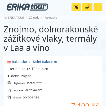
ERIKA TOUR
Zájezdy
Rakousko
Znojmo, dolnorakouské
zážitkové vlaky, termály
v Laa a víno
Rakousko
Dolní Rakousko
1 termín od 16. října 2026
3
-denní zájezd
hotel ***
ubytování:
autokarem
doprava:
polopenze
strava:
7 100 Kč