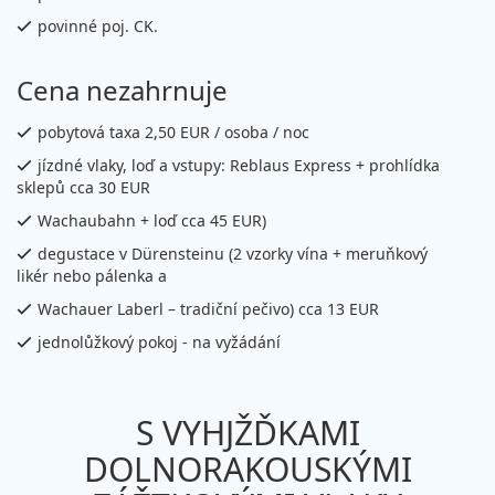
povinné poj. CK.
Cena nezahrnuje
pobytová taxa 2,50 EUR / osoba / noc
jízdné vlaky, loď a vstupy: Reblaus Express + prohlídka
sklepů cca 30 EUR
Wachaubahn + loď cca 45 EUR)
degustace v Dürensteinu (2 vzorky vína + meruňkový
likér nebo pálenka a
Wachauer Laberl – tradiční pečivo) cca 13 EUR
jednolůžkový pokoj - na vyžádání
S VYHJŽĎKAMI
DOLNORAKOUSKÝMI