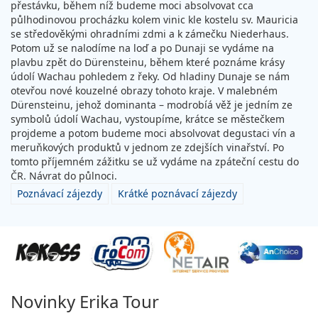
přestávku, během níž budeme moci absolvovat cca
půlhodinovou procházku kolem vinic kle kostelu sv. Mauricia
se středověkými ohradními zdmi a k zámečku Niederhaus.
Potom už se nalodíme na loď a po Dunaji se vydáme na
plavbu zpět do Dürensteinu, během které poznáme krásy
údolí Wachau pohledem z řeky. Od hladiny Dunaje se nám
otevřou nové kouzelné obrazy tohoto kraje. V malebném
Dürensteinu, jehož dominanta – modrobíá věž je jedním ze
symbolů údolí Wachau, vystoupíme, krátce se městečkem
projdeme a potom budeme moci absolvovat degustaci vín a
meruňkových produktů v jednom ze zdejších vinařství. Po
tomto příjemném zážitku se už vydáme na zpáteční cestu do
ČR. Návrat do půlnoci.
Poznávací zájezdy
Krátké poznávací zájezdy
Novinky Erika Tour