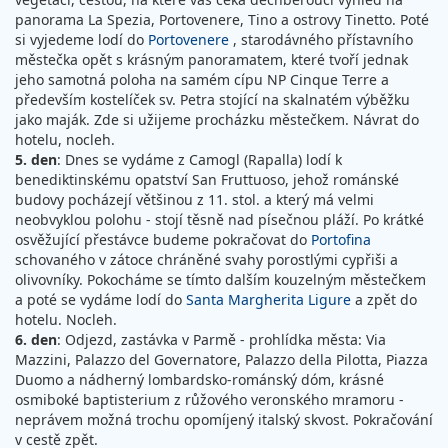
panorama La Spezia, Portovenere, Tino a ostrovy Tinetto. Poté
si vyjedeme lodí do
Portovenere
, starodávného přístavního
městečka opět s krásným panoramatem, které tvoří jednak
jeho samotná poloha na samém cípu NP Cinque Terre a
především kostelíček sv. Petra stojící na skalnatém výběžku
jako maják. Zde si užijeme procházku městečkem. Návrat do
hotelu, nocleh.
5. den
: Dnes se vydáme z Camogl (Rapalla) lodí k
benediktinskému opatství San Fruttuoso, jehož románské
budovy pocházejí většinou z 11. stol. a který má velmi
neobvyklou polohu - stojí těsně nad písečnou pláží. Po krátké
osvěžující přestávce budeme pokračovat do
Portofina
schovaného v zátoce chráněné svahy porostlými cypřiši a
olivovníky. Pokocháme se tímto dalším kouzelným městečkem
a poté se vydáme lodí do
Santa Margherita Ligure
a zpět do
hotelu. Nocleh.
6. den
: Odjezd, zastávka v Parmě - prohlídka města: Via
Mazzini, Palazzo del Governatore, Palazzo della Pilotta, Piazza
Duomo a nádherný lombardsko-románský dóm, krásné
osmiboké baptisterium z růžového veronského mramoru -
neprávem možná trochu opomíjený italský skvost. Pokračování
v cestě zpět.