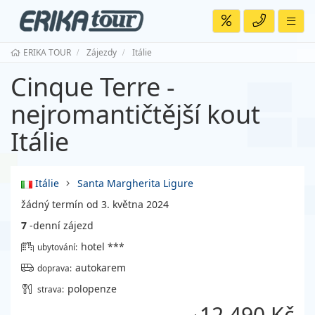
ERIKA TOUR
Zájezdy
Itálie
Cinque Terre -
nejromantičtější kout
Itálie
Itálie
Santa Margherita Ligure
žádný termín od 3. května 2024
7
-denní zájezd
hotel ***
ubytování:
autokarem
doprava:
polopenze
strava:
12 490 Kč