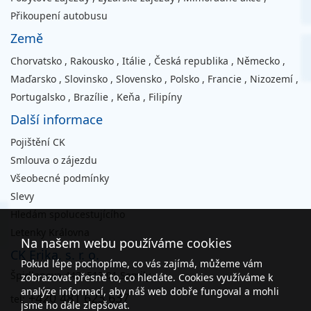
Přikoupení autobusu
Země
Chorvatsko
,
Rakousko
,
Itálie
,
Česká republika
,
Německo
,
Maďarsko
,
Slovinsko
,
Slovensko
,
Polsko
,
Francie
,
Nizozemí
,
Portugalsko
,
Brazílie
,
Keňa
,
Filipíny
Další informace
Pojištění CK
Smlouva o zájezdu
Všeobecné podmínky
Slevy
Hledám spolucestujícího
Letenky Královna
Na našem webu používáme cookies
CK Erika, s. r. o.
Pokud lépe pochopíme, co vás zajímá, můžeme vám
Špidlenova 442, 513 01 Semily
zobrazovat přesně to, co hledáte. Cookies využíváme k
analýze informací, aby náš web dobře fungoval a mohli
+420 481 623 637
tel:
jsme ho dále zlepšovat.