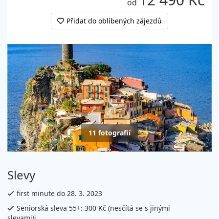
od
Přidat do oblíbených zájezdů
11 fotografií
Slevy
first minute do 28. 3. 2023
Seniorská sleva 55+: 300 Kč (nesčítá se s jinými
slevami)i