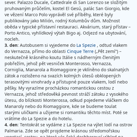
sever. Palazzo Ducale, Cattedrale di San Lorenzo se složitým
pruhovaným průčelím, kostel El Gesú, palác San Giorgio, kde
ve vězení Marco Polo vyprávěl své příběhy, které byly
publikovány jako Milión, rodný Kolumbův dům. Možnost
oběda v typické přístavní restauraci. Akvárium, starý přístav –
Porto Antico, vyhlídkový výtah Bigo aj. Odjezd na ubytování,
nocleh.
3. den
: Autobusem si vyjedeme do
La Spezie
, odtud vlakem
do Vernazza, přímo do oblasti
Cinque Terre
(„Pět zemí“) –
neskutečně krásného koutu Itálie s nádherným členitým
pobřežím, jehož pět vesniček Monterosso, Vernazza,
Corniglia, Manarola a Riomaggiore je vklíněno do skalnatých
zátok a rozloženo na svazích kolmých útesů obklopených
terasovitými vinohrady a přístupné pouze vlakem, lodí nebo
pěšky. My vyrazíme procházkou romantickou cestou z
Vernazza, jehož středověká pevnost stráží zátoku z vysokého
útesu, do blízkosti Monterossa, odkud pojedeme vláčkem do
Manaroly nebo do Riomaggiore, kde se budeme toulat
starými uličkami a užijeme si romantiku těchto míst. Poté se
vrátíme do La Spezie a do hotelu.
4. den
: Tentokrát se vydáme z La Spezie na výlet lodí na ostrov
Palmaria. Zde se opět projdeme krásnou středomořskou
vegetací, cestou, na které vás čeká dechberoucí výhled na