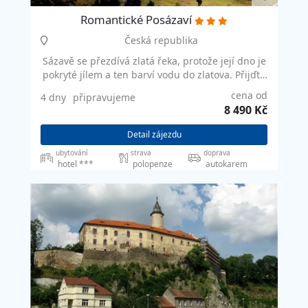
Romantické Posázaví
Česká republika
Sázavě se přezdívá zlatá řeka, protože její dno je
pokryté jílem a ten barví vodu do zlatova. Přijďte
si to ověřit na vlastní oči do Posázaví. Posázaví je
cena od
4 dny
připravujeme
krajina…
8 490 Kč
Detail zájezdu
ubytování
strava
doprava
hotel ***
polopenze
autokarem