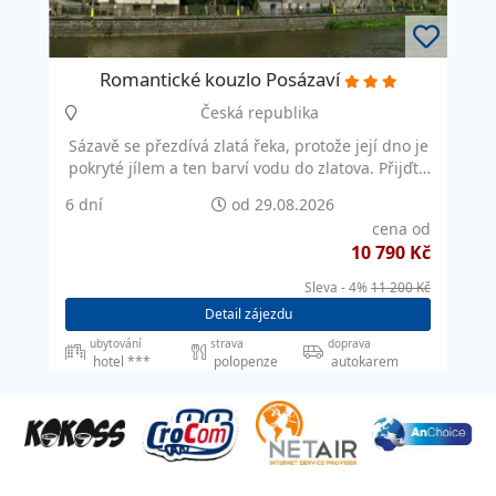
Romantické kouzlo Posázaví
Česká republika
Sázavě se přezdívá zlatá řeka, protože její dno je
pokryté jílem a ten barví vodu do zlatova. Přijďte
si to ověřit na vlastní oči do Posázaví. Posázaví je
6 dní
od 29.08.2026
krajina…
cena od
10 790 Kč
Sleva - 4%
11 200 Kč
Detail zájezdu
ubytování
strava
doprava
hotel ***
polopenze
autokarem