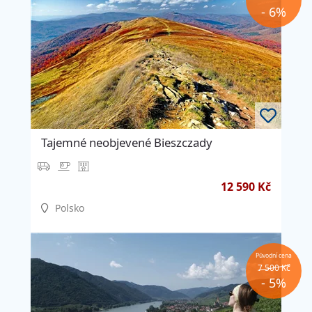
- 6%
Tajemné neobjevené Bieszczady
12 590 Kč
Polsko
Původní cena
7 500 Kč
- 5%