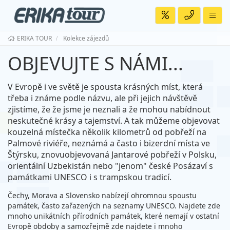
ERIKA TOUR
Kolekce zájezdů
OBJEVUJTE S NÁMI...
V Evropě i ve světě je spousta krásných míst, která
třeba i známe podle názvu, ale při jejich návštěvě
zjistíme, že že jsme je neznali a že mohou nabídnout
neskutečné krásy a tajemství. A tak můžeme objevovat
kouzelná místečka několik kilometrů od pobřeží na
Palmové riviéře, neznámá a často i bizerdní místa ve
Štýrsku, znovuobjevovaná Jantarové pobřeží v Polsku,
orientální Uzbekistán nebo "jenom" české Posázaví s
památkami UNESCO i s trampskou tradicí.
Čechy, Morava a Slovensko nabízejí ohromnou spoustu
památek, často zařazených na seznamy UNESCO. Najdete zde
mnoho unikátních přírodních památek, které nemají v ostatní
Evropě obdoby a samozřejmě zde najdete i mnoho