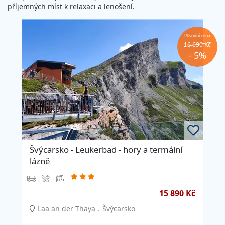
příjemných míst k relaxaci a lenošení.
Původní cena
16 690 Kč
- 5%
Švýcarsko - Leukerbad - hory a termální
lázně
15 890 Kč
Laa an der Thaya
Švýcarsko